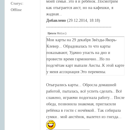
отметить в кафешке - тоже может быть
моей семьи..это я и ребёнок..Посмотрим
Статус:
отражено Аистом.
как отыграется аист, но на кафешки, я
Offline
жадная...
Добавлено
(29.12.2014, 18:18)
---------------------------------------------
Цитата
Mulya
(
)
Мои карты на 29 декабря Звёзды-Якорь-
Клевер... Обрадовалась то что карты
показывают, Удачно упасть на дно и
провести время гармонично...Но по
подсчётам карт выпали Аисты..К этой карте
у меня ассоциация Это перемены.
Отыгрались карты... Обросла домашней
работой, пыталась, всё успеть сделать.. Всё
слажено, играючи подогнала работу... После
обеда, позвонила знакомая, пригласили
ребёнка в гости с ночёвкой.. Так собирала
сумки.. мой аистёнок, вылетел из гнезда...