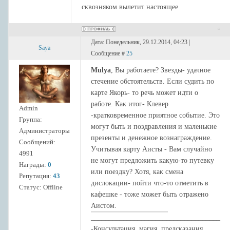
сквозняком вылетит настоящее
Дата: Понедельник, 29.12.2014, 04:23 |
Saya
Сообщение #
25
Mulya
, Вы работаете? Звезды- удачное
стечение обстоятельств. Если судить по
карте Якорь- то речь может идти о
работе. Как итог- Клевер
Admin
-кратковременное приятное событие. Это
Группа:
могут быть и поздравления и маленькие
Администраторы
презенты и денежное вознаграждение.
Сообщений:
Учитывая карту Аисты - Вам случайно
4991
не могут предложить какую-то путевку
Награды:
0
или поездку? Хотя, как смена
Репутация:
43
дислокации- пойти что-то отметить в
Статус:
Offline
кафешке - тоже может быть отражено
Аистом.
____________________________________
-Консультация, магия, предсказания,