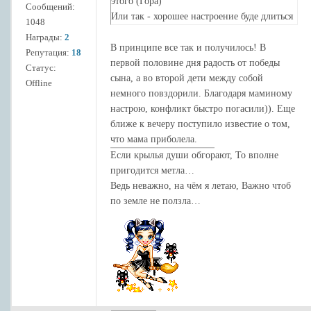
этого (Гора)
Сообщений:
Или так - хорошее настроение буде длиться
1048
завтра недолго (Сердце+Клевер), т.к.
Награды:
2
появится какое-то недоразумение,
В принципе все так и получилось! В
Репутация:
18
препятствие (Гора), которые спровоцируют
первой половине дня радость от победы
Статус:
конфликт (Метла)???
сына, а во второй дети между собой
Offline
немного повздорили. Благодаря маминому
настрою, конфликт быстро погасили)). Еще
ближе к вечеру поступило известие о том,
что мама приболела.
Если крылья души обгорают, То вполне
пригодится метла…
Ведь неважно, на чём я летаю, Важно чтоб
по земле не ползла…