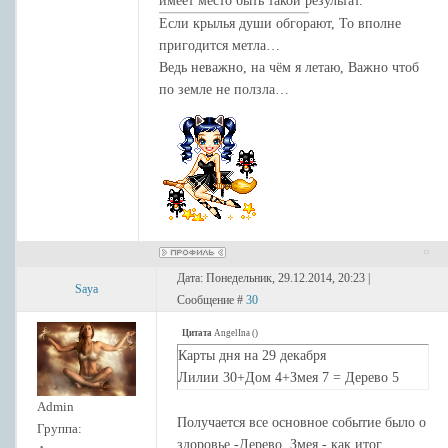
имеет место быть такой результат.
Если крылья души обгорают, То вполне
пригодится метла…
Ведь неважно, на чём я летаю, Важно чтоб
по земле не ползла…
Дата: Понедельник, 29.12.2014, 20:23 |
Saya
Сообщение #
30
Цитата
AngelIna
(
)
Карты дня на 29 декабря
Лилии 30+Дом 4+Змея 7 = Дерево 5
Admin
Получается все основное событие было о
Группа:
здоровье -Дерево. Змея - как итог