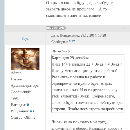
Открывая окно в будущее, не забудьте
закрыть дверь из прошлого....А то
сквозняком вылетит настоящее
Дата: Понедельник, 29.12.2014, 18:28 |
Saya
Сообщение #
27
Цитата
Saya
(
)
Карта дня 29 декабря
Лиса 14+ Развилка 22 + Змея 7 = Змея 7
Лиса у меня ассоциируется с работой,
Admin
Развилка- поездка на работу и
Группа:
одновременно нужно будет отдать
Администраторы
клиентке заказ. И все крутится вокруг
Сообщений:
этой клиентки (Змея). Скорее всего,
4991
сложно будет совместить с ней пути для
Награды:
0
встречи. Чтобы посмотреть подробности
Репутация:
43
я иногда складываю игральные значения
Статус:
Offline
карт: 9+12+12=33 Ключ. Вот как раз
Лиса - явно показало мой труд,
этой картой может быть обозначен сам
вложенный в оберег, Развилка- дорога к