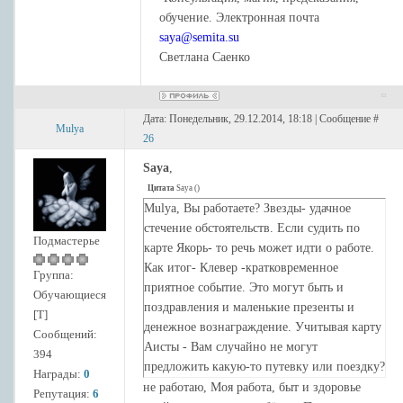
обучение. Электронная почта
saya@semita.su
Светлана Саенко
Дата: Понедельник, 29.12.2014, 18:18 | Сообщение #
Mulya
26
Saya
,
Цитата
Saya
(
)
Mulya, Вы работаете? Звезды- удачное
стечение обстоятельств. Если судить по
Подмастерье
карте Якорь- то речь может идти о работе.
Как итог- Клевер -кратковременное
Группа:
приятное событие. Это могут быть и
Обучающиеся
поздравления и маленькие презенты и
[Т]
денежное вознаграждение. Учитывая карту
Сообщений:
Аисты - Вам случайно не могут
394
предложить какую-то путевку или поездку?
Награды:
0
Хотя, как смена дислокации- пойти что-то
не работаю, Моя работа, быт и здоровье
Репутация:
6