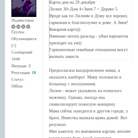
Карты дня на 29 декабря
Лилии 30+Дом 4+Змея 7 = Дерево 5
Вроде как по Лилиям и Дому все хорошо,
Подмастерье
гармония и благополучие в доме. А Змея?
Коварная карта))
Группа:
Начинаю читать расклад - уйма вариантов
Обучающиеся
приходит на ум))
[+]
Гармоничные семейные отношения могут
Сообщений:
вызвать зависть
1048
Гармоничные семейные отношения будут
Награды:
2
продолжаться благодаря мудрости и
Предполагала выздоровление мамы, а
Репутация:
18
некоторой хитрости, что только укрепит
оказалось наоборот. Маму положили в
Статус:
эти отношения и принесет свои плоды
больницу с воспалением.
Offline
(Дерево)
Лилия - может указывать на пожилого
Но Змея, Дерево могут говорить и о
мужчину. Однако, иногда она
здоровье. Например, выздоровление
символизирует пожилую женщину.
мамы...
Мама сейчас находится в другом городе, у
брата. Невестка вызвала врача домой. Вот
результат.
Мне кажется, по выпавшим картам, вполне