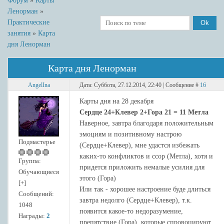
Форум
»
Карты
Ленорман
»
Практические
занятия
»
Карта
дня Ленорман
Карта дня Ленорман
AngelIna
Дата: Суббота, 27.12.2014, 22:40 | Сообщение #
16
Карты дня на 28 декабря
Сердце 24+Клевер 2+Гора 21 = 11 Метла
Наверное, завтра благодаря положительным
эмоциям и позитивному настрою
Подмастерье
(Сердце+Клевер), мне удастся избежать
каких-то конфликтов и ссор (Метла), хотя и
Группа:
придется приложить немалые усилия для
Обучающиеся
этого (Гора)
[+]
Или так - хорошее настроение буде длиться
Сообщений:
завтра недолго (Сердце+Клевер), т.к.
1048
появится какое-то недоразумение,
Награды:
2
препятствие (Гора), которые спровоцируют