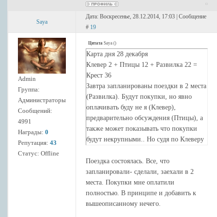
Дата: Воскресенье, 28.12.2014, 17:03 | Сообщение
Saya
#
19
Цитата
Saya
(
)
Карта дня 28 декабря
Клевер 2 + Птицы 12 + Развилка 22 =
Крест 36
Admin
Завтра запланированы поездки в 2 места
Группа:
(Развилка). Будут покупки, но явно
Администраторы
оплачивать буду не я (Клевер),
Сообщений:
предварительно обсуждения (Птицы), а
4991
также может показывать что покупки
Награды:
0
будут некрупными.. Но судя по Клеверу
Репутация:
43
помощь в закупках будет невелика))).
Статус:
Offline
Итог Крест- в ежедневности важное
Поездка состоялась. Все, что
завершение - это будет закупка
запланировали- сделали, заехали в 2
продуктов к Новогоднему столу.
места. Покупки мне оплатили
полностью. В принципе и добавить к
вышеописанному нечего.