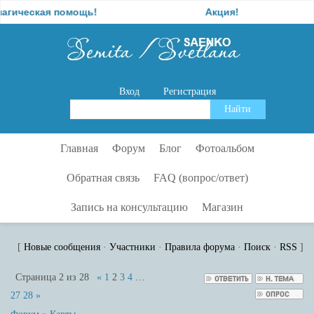
ая помощь!
Акция!
О
Вход
Регистрация
Главная
Форум
Блог
Фотоальбом
Обратная связь
FAQ (вопрос/ответ)
Запись на консультацию
Магазин
[
Новые сообщения
·
Участники
·
Правила форума
·
Поиск
·
RSS
]
Страница
2
из
28
«
1
2
3
4
…
27
28
»