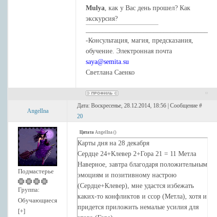
Mulya
, как у Вас день прошел? Как
экскурсия?
____________________________________
-Консультация, магия, предсказания,
обучение. Электронная почта
saya@semita.su
Светлана Саенко
Дата: Воскресенье, 28.12.2014, 18:56 | Сообщение #
AngelIna
20
Цитата
AngelIna
(
)
Карты дня на 28 декабря
Сердце 24+Клевер 2+Гора 21 = 11 Метла
Наверное, завтра благодаря положительным
Подмастерье
эмоциям и позитивному настрою
(Сердце+Клевер), мне удастся избежать
Группа:
каких-то конфликтов и ссор (Метла), хотя и
Обучающиеся
придется приложить немалые усилия для
[+]