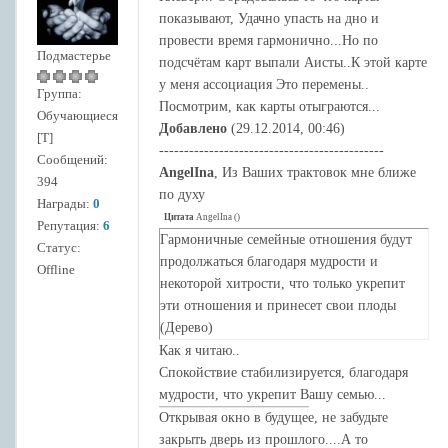
показывают, Удачно упасть на дно и
провести время гармонично...Но по
Подмастерье
подсчётам карт выпали Аисты..К этой карте
у меня ассоциация Это перемены..
Группа:
Посмотрим, как карты отыграются...
Обучающиеся
Добавлено
(29.12.2014, 00:46)
[Т]
---------------------------------------------
Сообщений:
AngelIna
, Из Ваших трактовок мне ближе
394
по духу
Награды:
0
Цитата
AngelIna
(
)
Репутация:
6
Гармоничные семейные отношения будут
Статус:
продолжаться благодаря мудрости и
Offline
некоторой хитрости, что только укрепит
эти отношения и принесет свои плоды
(Дерево)
Как я читаю..
Спокойствие стабилизируется, благодаря
мудрости, что укрепит Вашу семью...
Открывая окно в будущее, не забудьте
закрыть дверь из прошлого....А то