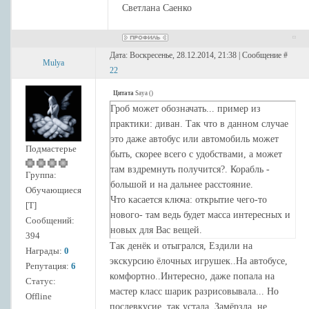
Светлана Саенко
Дата: Воскресенье, 28.12.2014, 21:38 | Сообщение #
Mulya
22
Цитата
Saya
(
)
Гроб может обозначать... пример из
практики: диван. Так что в данном случае
это даже автобус или автомобиль может
Подмастерье
быть, скорее всего с удобствами, а может
там вздремнуть получится?. Корабль -
Группа:
большой и на дальнее расстояние.
Обучающиеся
Что касается ключа: открытие чего-то
[Т]
нового- там ведь будет масса интересных и
Сообщений:
новых для Вас вещей.
394
Так что карты, скорее всего, показали саму
Так денёк и отыгрался, Ездили на
Награды:
0
экскурсию. Ну и возможно некоторую
экскурсию ёлочных игрушек..На автобусе,
Репутация:
6
усталость от путешествия и желание
комфортно..Интересно, даже попала на
Статус:
прилечь- все же гроб присутствует.
мастер класс шарик разрисовывала... Но
Offline
послевкусие, так устала..Замёрзла..не