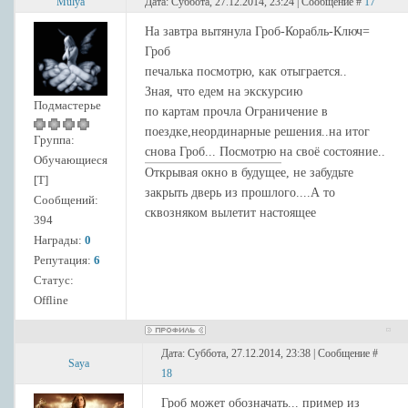
Mulya
Дата: Суббота, 27.12.2014, 23:24 | Сообщение #
17
На завтра вытянула Гроб-Корабль-Ключ=
Гроб
печалька посмотрю, как отыграется..
Зная, что едем на экскурсию
Подмастерье
по картам прочла Ограничение в
поездке,неординарные решения..на итог
Группа:
снова Гроб... Посмотрю на своё состояние..
Обучающиеся
Открывая окно в будущее, не забудьте
[Т]
закрыть дверь из прошлого....А то
Сообщений:
сквозняком вылетит настоящее
394
Награды:
0
Репутация:
6
Статус:
Offline
Дата: Суббота, 27.12.2014, 23:38 | Сообщение #
Saya
18
Гроб может обозначать... пример из