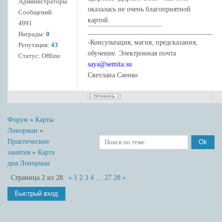
Администраторы
оказалась не очень благоприятной
Сообщений:
картой.
4991
____________________________________
Награды:
0
-Консультация, магия, предсказания,
Репутация:
43
обучение. Электронная почта
Статус:
Offline
saya@semita.su
Светлана Саенко
Форум
»
Карты
Ленорман
»
Практические
занятия
»
Карта
дня Ленорман
Страница
2
из
28
«
1
2
3
4
…
27
28
»