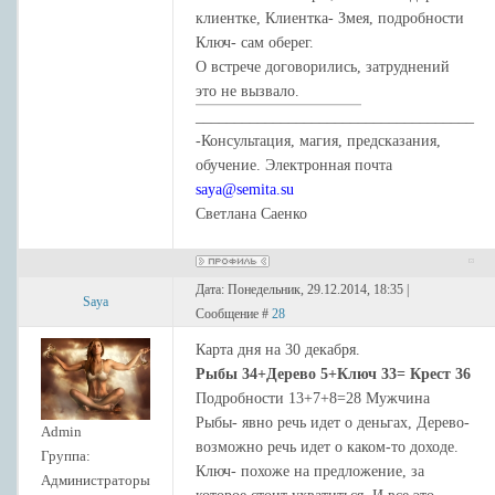
оберег.
клиентке, Клиентка- Змея, подробности
Ключ- сам оберег.
О встрече договорились, затруднений
это не вызвало.
____________________________________
-Консультация, магия, предсказания,
обучение. Электронная почта
saya@semita.su
Светлана Саенко
Дата: Понедельник, 29.12.2014, 18:35 |
Saya
Сообщение #
28
Карта дня на 30 декабря.
Рыбы 34+Дерево 5+Ключ 33= Крест 36
Подробности 13+7+8=28 Мужчина
Рыбы- явно речь идет о деньгах, Дерево-
Admin
возможно речь идет о каком-то доходе.
Группа:
Ключ- похоже на предложение, за
Администраторы