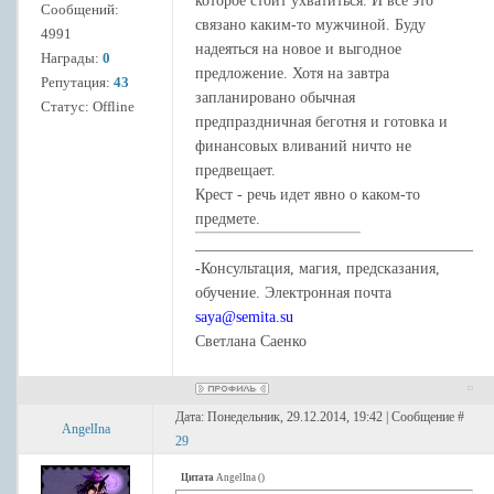
которое стоит ухватиться. И все это
Сообщений:
связано каким-то мужчиной. Буду
4991
надеяться на новое и выгодное
Награды:
0
предложение. Хотя на завтра
Репутация:
43
запланировано обычная
Статус:
Offline
предпраздничная беготня и готовка и
финансовых вливаний ничто не
предвещает.
Крест - речь идет явно о каком-то
предмете.
____________________________________
-Консультация, магия, предсказания,
обучение. Электронная почта
saya@semita.su
Светлана Саенко
Дата: Понедельник, 29.12.2014, 19:42 | Сообщение #
AngelIna
29
Цитата
AngelIna
(
)