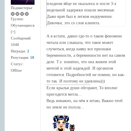
плодном яйце не оказалось и после 3-х
Подмастерье
недельной задержки пошли месячные.
Даже врач был в легком недоумении.
Группа:
Девочки, это со слов клиента.
Обучающиеся
[+]
А я кстати, давно где-то о таком феномене
Сообщений:
читала или слышала, что такое может
1048
случиться, когда наяву все признаки
Награды:
2
беременности, а беременности нет на самом
Репутация:
18
деле. Т.е. понятно, что она живем этой
Статус:
мечтой и этой надеждой. И организм
Offline
готовится. Подробностей не помню, но как-
то так. И поэтому не удивлена)))
Если крылья души обгорают, То вполне
пригодится метла…
Ведь неважно, на чём я летаю, Важно чтоб
по земле не ползла…