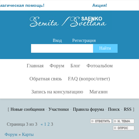
ская помощь!
Акция!
Вход
Регистрация
Главная
Форум
Блог
Фотоальбом
Обратная связь
FAQ (вопрос/ответ)
Запись на консультацию
Магазин
[
Новые сообщения
·
Участники
·
Правила форума
·
Поиск
·
RSS
]
Страница
3
из
3
«
1
2
3
Форум
»
Карты