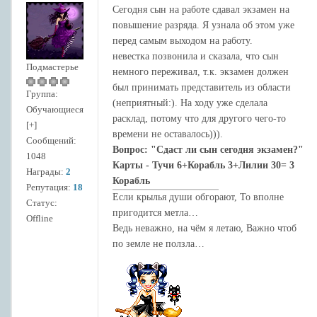
Сегодня сын на работе сдавал экзамен на
повышение разряда. Я узнала об этом уже
перед самым выходом на работу.
невестка позвонила и сказала, что сын
Подмастерье
немного переживал, т.к. экзамен должен
был принимать представитель из области
Группа:
(неприятный:). На ходу уже сделала
Обучающиеся
расклад, потому что для другого чего-то
[+]
времени не оставалось))).
Сообщений:
Вопрос: "Сдаст ли сын сегодня экзамен?"
1048
Карты - Тучи 6+Корабль 3+Лилии 30= 3
Награды:
2
Корабль
Репутация:
18
Если крылья души обгорают, То вполне
Статус:
пригодится метла…
Offline
Ведь неважно, на чём я летаю, Важно чтоб
по земле не ползла…