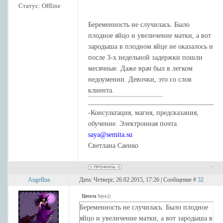
итог- Книга. Суть происходящего
Статус:
Offline
-Лилии. Подробности- Джентельмен.
Беременность не случилась. Было
Как думаете, что показали карты?
плодное яйцо и увеличение матки, а вот
зародыша в плодном яйце не оказалось и
после 3-х недельной задержки пошли
месячные. Даже врач был в легком
недоумении. Девочки, это со слов
клиента.
____________________________________
-Консультация, магия, предсказания,
обучение. Электронная почта
saya@semita.su
Светлана Саенко
AngelIna
Дата: Четверг, 26.02.2015, 17:26 | Сообщение #
32
Цитата
Saya
(
)
Беременность не случилась. Было плодное
яйцо и увеличение матки, а вот зародыша в