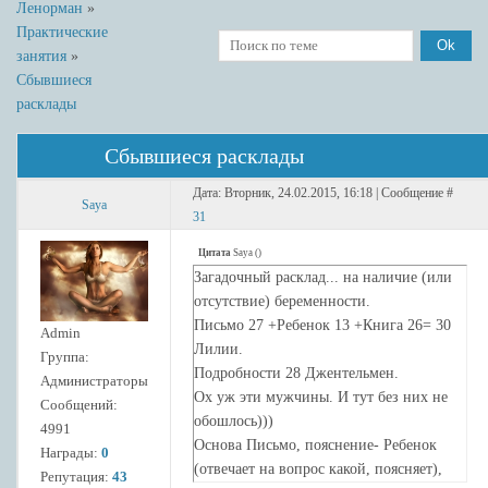
Ленорман
»
Практические
занятия
»
Сбывшиеся
расклады
Сбывшиеся расклады
Дата: Вторник, 24.02.2015, 16:18 | Сообщение #
Saya
31
Цитата
Saya
(
)
Загадочный расклад... на наличие (или
отсутствие) беременности.
Письмо 27 +Ребенок 13 +Книга 26= 30
Admin
Лилии.
Группа:
Подробности 28 Джентельмен.
Администраторы
Ох уж эти мужчины. И тут без них не
Сообщений:
обошлось)))
4991
Основа Письмо, пояснение- Ребенок
Награды:
0
(отвечает на вопрос какой, поясняет),
Репутация:
43