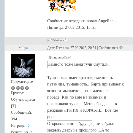
Сообщение отредактировал
AngelIna
-
Пятница, 27.02.2015, 13:51
Mulya
Дата: Пятница, 27.02.2015, 20:51 | Сообщение #
40
Цитата
AngelIna
(
)
Немного тоже меня тучи смутили.
Тучи показывает кратковременность,
Подмастерье
путаница, туманность.. Карта призывает к
ясности мышления , стремление к
Группа:
победе..Как по мне на экзамен и
Обучающиеся
показывали тучи.... Меня обрадовал. в
[Т]
раскладе ЛИЛИЯ и КОРАБЛЬ.. Вот где
Сообщений:
рост..
394
Открывая окно в будущее, не забудьте
Награды:
0
закрыть дверь из прошлого....А то
Репутация:
6