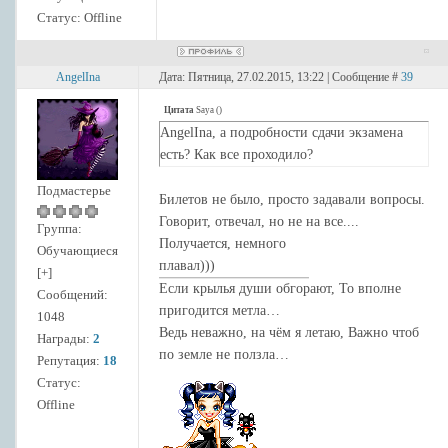
Статус:
Offline
AngelIna
Дата: Пятница, 27.02.2015, 13:22 | Сообщение #
39
Цитата
Saya
(
)
AngelIna, а подробности сдачи экзамена
есть? Как все проходило?
Подмастерье
Билетов не было, просто задавали вопросы.
Говорит, отвечал, но не на все....
Группа:
Получается, немного
Обучающиеся
плавал)))
[+]
Если крылья души обгорают, То вполне
Сообщений:
пригодится метла…
1048
Ведь неважно, на чём я летаю, Важно чтоб
Награды:
2
по земле не ползла…
Репутация:
18
Статус:
Offline