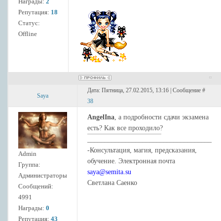
Награды:
2
Репутация:
18
Статус:
Offline
Дата: Пятница, 27.02.2015, 13:16 | Сообщение #
Saya
38
AngelIna
, а подробности сдачи экзамена
есть? Как все проходило?
____________________________________
-Консультация, магия, предсказания,
Admin
обучение. Электронная почта
Группа:
saya@semita.su
Администраторы
Светлана Саенко
Сообщений:
4991
Награды:
0
Репутация:
43