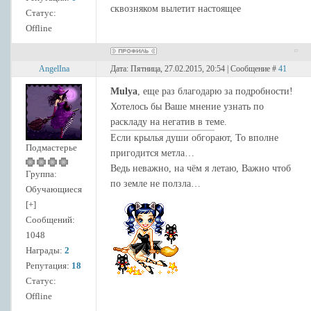
сквозняком вылетит настоящее
Статус:
Offline
AngelIna
Дата: Пятница, 27.02.2015, 20:54 | Сообщение #
41
Mulya
, еще раз благодарю за подробности!
Хотелось бы Ваше мнение узнать по
раскладу на негатив в теме.
Если крылья души обгорают, То вполне
Подмастерье
пригодится метла…
Ведь неважно, на чём я летаю, Важно чтоб
Группа:
по земле не ползла…
Обучающиеся
[+]
Сообщений:
1048
Награды:
2
Репутация:
18
Статус:
Offline