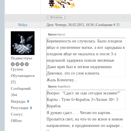
Mulya
Дата: Четверг, 26.02.2015, 18:56 | Сообщение #
35
Цитата
Saya
(
)
Беременность не случилась. Было плодное
яйцо и увеличение матки, а вот зародыша в
плодном яйце не оказалось и после 3-х
Подмастерье
недельной задержки пошли месячные.
Даже врач был в легком недоумении.
Группа:
Девочки, это со слов клиента.
Обучающиеся
Жаль Клиентку...
[Т]
Цитата
AngelIna
(
)
Сообщений:
Вопрос: "Сдаст ли сын сегодня экзамен?"
394
Карты - Тучи 6+Корабль 3+Лилии 30= 3
Награды:
0
Корабль
Репутация:
6
Я думаю сдаст... .. Читаю по картам..
Статус:
Прольётся свет, на что-то не ясное в новом
Offline
направлении, в продвижении по карьере...