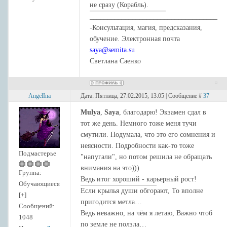
не сразу (Корабль).
____________________________________
-Консультация, магия, предсказания,
обучение. Электронная почта
saya@semita.su
Светлана Саенко
AngelIna
Дата: Пятница, 27.02.2015, 13:05 | Сообщение #
37
Mulya
,
Saya
, благодарю! Экзамен сдал в
тот же день. Немного тоже меня тучи
смутили. Подумала, что это его сомнения и
неясности. Подробности как-то тоже
Подмастерье
"напугали", но потом решила не обращать
внимания на это)))
Группа:
Ведь итог хороший - карьерный рост!
Обучающиеся
Если крылья души обгорают, То вполне
[+]
пригодится метла…
Сообщений:
Ведь неважно, на чём я летаю, Важно чтоб
1048
по земле не ползла…