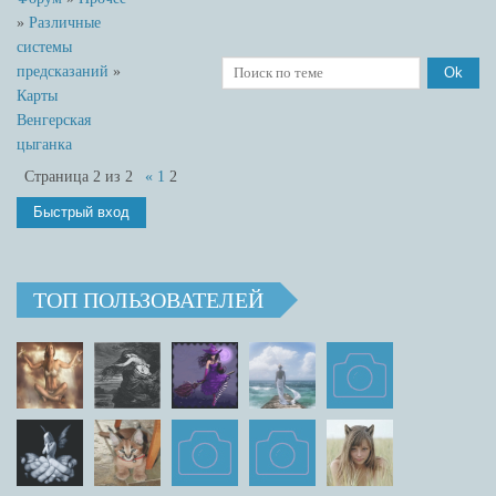
»
Различные
системы
предсказаний
»
Карты
Венгерская
цыганка
Страница
2
из
2
«
1
2
ТОП ПОЛЬЗОВАТЕЛЕЙ