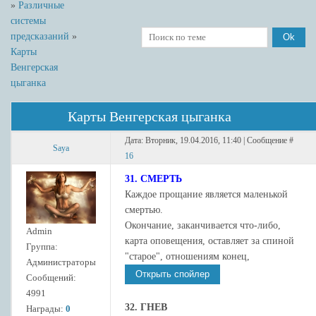
»
Различные
системы
предсказаний
»
Карты
Венгерская
цыганка
Карты Венгерская цыганка
Дата: Вторник, 19.04.2016, 11:40 | Сообщение #
Saya
16
31. СМЕРТЬ
Каждое прощание является маленькой
смертью.
Окончание, заканчивается что-либо,
Admin
карта оповещения, оставляет за спиной
Группа:
"старое", отношениям конец,
Администраторы
Сообщений:
4991
32. ГНЕВ
Награды:
0