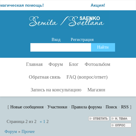
ическая помощь!
Акция!
Вход
Регистрация
Главная
Форум
Блог
Фотоальбом
Обратная связь
FAQ (вопрос/ответ)
Запись на консультацию
Магазин
[
Новые сообщения
·
Участники
·
Правила форума
·
Поиск
·
RSS
]
Страница
2
из
2
«
1
2
Форум
»
Прочее