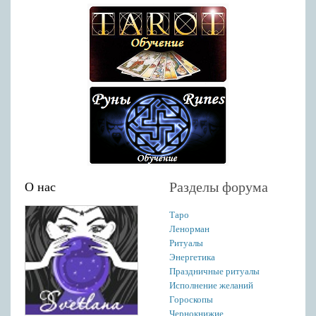
Разделы форума
О нас
Таро
Ленорман
Ритуалы
Энергетика
Праздничные ритуалы
Исполнение желаний
Гороскопы
Чернокнижие