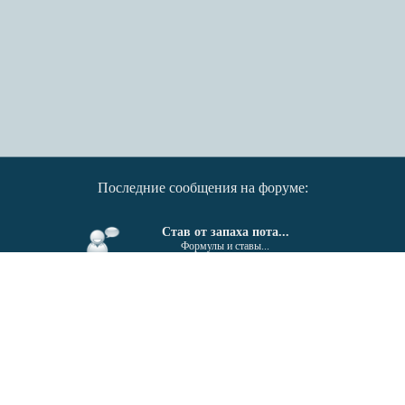
Последние сообщения на форуме:
Став от запаха пота...
Формулы и ставы...
От гайморита, синусита...
Формулы и ставы...
Поиск единомышленников....
Беседка...
Invektiv - Semita © 2011-2026