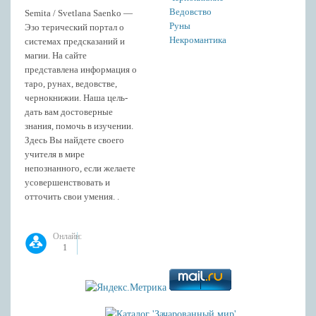
Ведовство
Semita / Svetlana Saenko —
Руны
Эзо терический портал о
Некромантика
системах предсказаний и
магии. На сайте
представлена информация о
таро, рунах, ведовстве,
чернокнижии. Наша цель-
дать вам достоверные
знания, помочь в изучении.
Здесь Вы найдете своего
учителя в мире
непознанного, если желаете
усовершенствовать и
отточить свои умения. .
Онлайн:
1