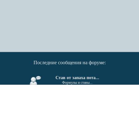
Последние сообщения на форуме:
Став от запаха пота...
Формулы и ставы...
От гайморита, синусита...
Формулы и ставы...
Поиск единомышленников....
Беседка...
Invektiv - Semita © 2011-2026