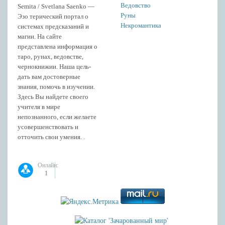
Ведовство
Semita / Svetlana Saenko —
Руны
Эзо терический портал о
Некромантика
системах предсказаний и
магии. На сайте
представлена информация о
таро, рунах, ведовстве,
чернокнижии. Наша цель-
дать вам достоверные
знания, помочь в изучении.
Здесь Вы найдете своего
учителя в мире
непознанного, если желаете
усовершенствовать и
отточить свои умения. .
Онлайн:
1