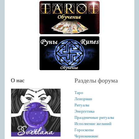
Разделы форума
О нас
Таро
Ленорман
Ритуалы
Энергетика
Праздничные ритуалы
Исполнение желаний
Гороскопы
Чернокнижие