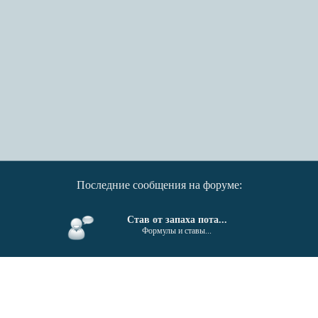
Последние сообщения на форуме:
Став от запаха пота...
Формулы и ставы...
От гайморита, синусита...
Формулы и ставы...
Поиск единомышленников....
Беседка...