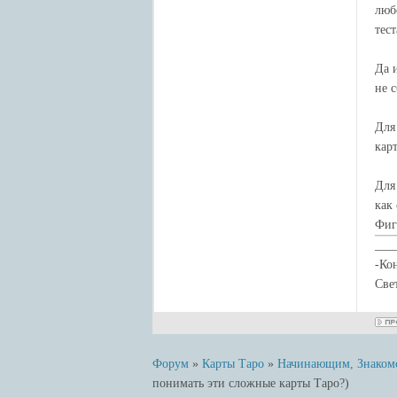
люб
тест
Да 
не 
Для
кар
Для
как
Фиг
___
-Ко
Све
Форум
»
Карты Таро
»
Начинающим, Знакомст
понимать эти сложные карты Таро?)