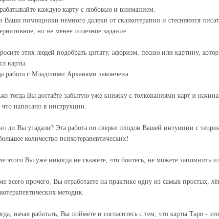
рабатывайте каждую карту с любовью и вниманием.
и Ваши помощники немного далеки от сказкотерапии и стесняются писат
тернативное, но не менее полезное задание.
росите этих людей подобрать цитату, афоризм, песню или картину, кот
сл карты.
да работа с Младшими Арканами закончена ...
ько тогда Вы достаёте забытую уже книжку с толкованиями карт и начинает
, что написано в инструкции.
но ли Вы угадали? Эта работа по сверке плодов Вашей интуиции с теори
большее количество психотерапевтических!
ле этого Вы уже никогда не скажете, что боитесь, не можете запомнить и
ме всего прочего, Вы отработаете на практике одну из самых простых, л
зкотерапевтических методик.
огда, начав работать, Вы поймёте и согласитесь с тем, что карты Таро - 