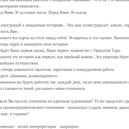
зкотерапия начинается...
ед Вами 36 кусочков пазла. Перед Вами 36 сказок.
иллюстраций к неведомым историям... Что они иллюстрируют: начало, се
снить Вам...
ложите все карты на столе перед собой. Вглядитесь в эти сценки. Выхвати
еперь сядьте и напишите свою историю.
 будет Ваша первая сказка, Ваше первое знакомство с Оракулом Таро.
раните эту историю как первую, как пробный камень. Эта увертюра буде
ьнейшем путешествии.
а теперь начинается серьёзная, терпеливая и каждодневная работа.
едите «Дневник сказкотерапевта».
невником вы будете работать так: каждый день, тасуя свою уменьшенную к
та становится темой для вашего мини-сочинения.
коле Вы писали сочинения по картинам художников? То же предстоит сдел
го сказкотерапевтического сочинения - попытаться угадать значение данно
кладе, в гадании?
оминаю - читать интерпретации - запрещено.