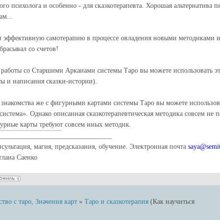
ого психолога и особенно - для сказкотерапевта. Хорошая альтернатива
ам...
и эффективную самотерапию в процессе овладения новыми методиками 
сбрасывал со счетов!
 работы со Старшими Арканами системы Таро вы можете использовать эт
ты и написания сказки-истории).
 знакомства же с фигурными картами системы Таро вы можете использов
 система». Однако описанная сказкотерапевтическая методика совсем не 
урные карты требуют совсем иных методик.
_________________________________
нсультация, магия, предсказания, обучение. Электронная почта
saya@semit
тлана Саенко
во с таро, Значения карт
»
Таро и сказкотерапия
(Как научиться