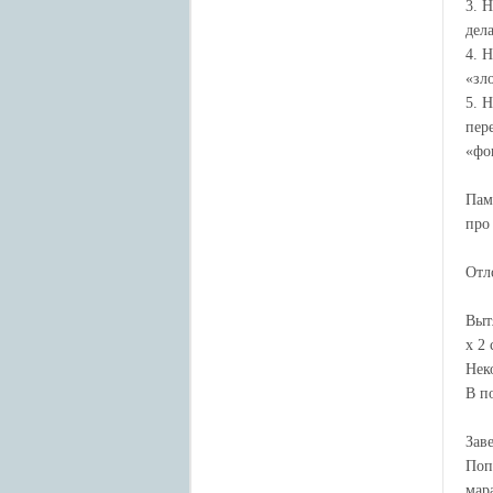
3. 
дел
4. 
«зло
5. 
пер
«фо
Пам
про
Отл
Выт
х 2
Нек
В п
Зав
Поп
мар