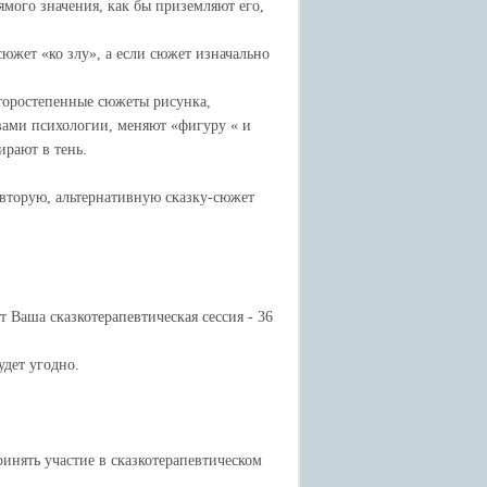
ямого значения, как бы приземляют его,
южет «ко злу», а если сюжет изначально
второстепенные сюжеты рисунка,
овами психологии, меняют «фигуру « и
рают в тень.
 вторую, альтернативную сказку-сюжет
т Ваша сказкотерапевтическая сессия - 36
удет угодно.
ринять участие в сказкотерапевтическом