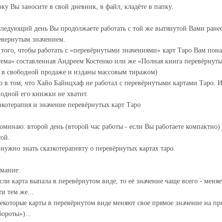
зку Вы заносите в свой дневник, в файл, кладёте в папку.
следующий день Вы продолжаете работать с той же вытянутой Вами ранее 
евернутым значением.
 того, чтобы работать с «перевёрнутыми значениями» карт Таро Вам пон
тема» составленная Андреем Костенко или же «Полная книга перевёрнуты
ь в свободной продаже и изданы массовым тиражом)
о в том, что Хайо Байнцхаф не работал с перевёрнутыми картами Таро. 
 одной его книжки не хватит.
зкотерапия и значение перевёрнутых карт Таро
оминаю: второй день (второй час работы - если Вы работаете компактно) 
той.
 нужно знать сказкотерапевту о перевёрнутых картах таро.
мание:
сли карта выпала в перевёрнутом виде, то её значение чаще всего - меняе
и тем же...
Некоторые карты в перевёрнутом виде меняют свое прямое значение на п
бороты»)...