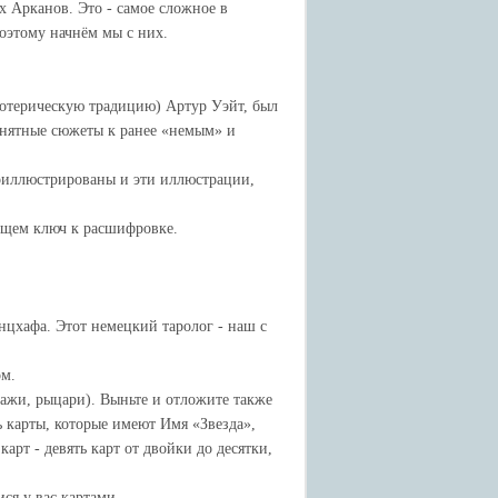
х Арканов. Это - самое сложное в
оэтому начнём мы с них.
зотерическую традицию) Артур Уэйт, был
онятные сюжеты к ранее «немым» и
роиллюстрированы и эти иллюстрации,
 ищем ключ к расшифровке.
нцхафа. Этот немецкий таролог - наш с
ом.
пажи, рыцари). Выньте и отложите также
ь карты, которые имеют Имя «Звезда»,
карт - девять карт от двойки до десятки,
ся у вас картами.