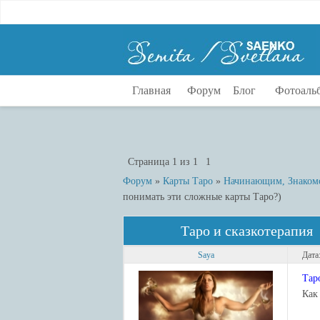
Главная
Форум
Блог
Фотоаль
Страница
1
из
1
1
Форум
»
Карты Таро
»
Начинающим, Знакомст
понимать эти сложные карты Таро?)
Таро и сказкотерапия
Saya
Дата
Тар
Как