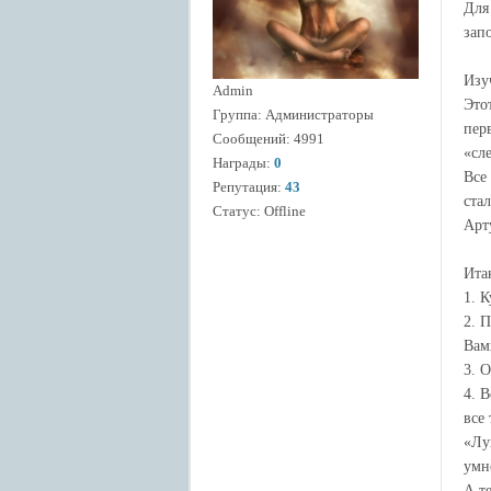
Для
зап
Изу
Admin
Это
Группа: Администраторы
пер
Сообщений:
4991
«сл
Награды:
0
Все
Репутация:
43
ста
Статус:
Offline
Арт
Ита
1. 
2. 
Вам
3. 
4. 
все
«Лун
умн
А т