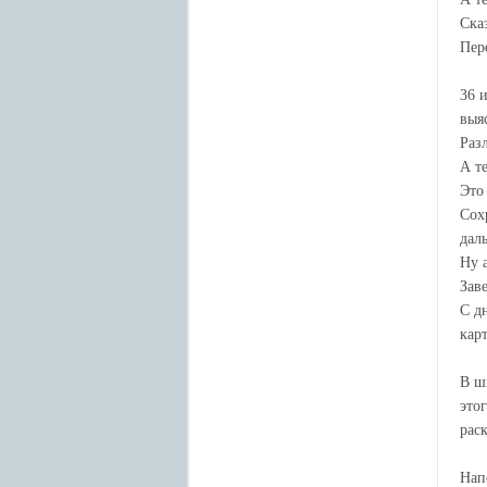
Ска
Пер
36 
выя
Раз
А т
Это
Сох
дал
Ну 
Зав
С д
кар
В ш
это
рас
Нап