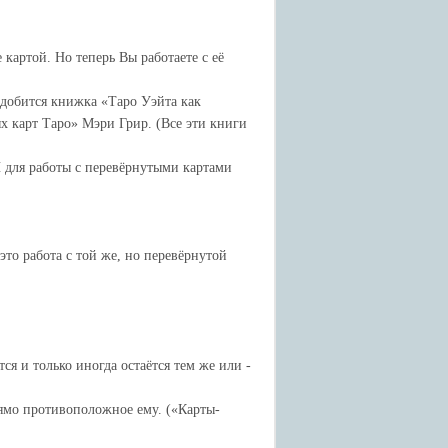
картой. Но теперь Вы работаете с её
адобится книжка «Таро Уэйта как
х карт Таро» Мэри Грир. (Все эти книги
И для работы с перевёрнутыми картами
это работа с той же, но перевёрнутой
тся и только иногда остаётся тем же или -
рямо противоположное ему. («Карты-