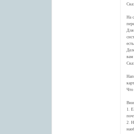
Ска
На 
пер
Для
сис
ест
Дел
вам
Ска
Нап
кар
Что
Вни
1. Е
почт
2. 
нао