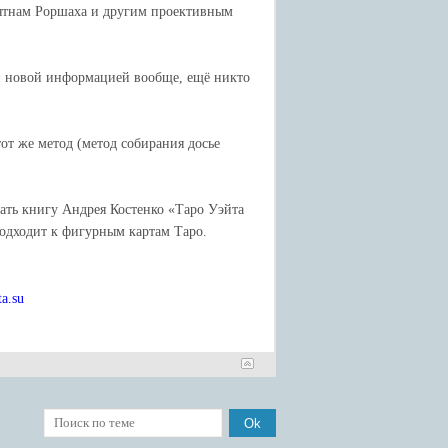
 пятнам Роршаха и другим проективным
и новой информацией вообще, ещё никто
от же метод (метод собирания досье
ать книгу Андрея Костенко «Таро Уэйта
подходит к фигурным картам Таро.
a.su