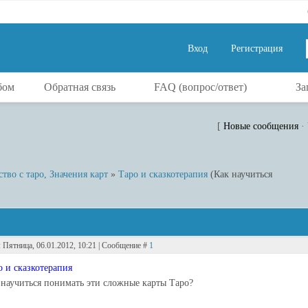
СРОЧНА
Вход
Регистрация
бом
Обратная связь
FAQ (вопрос/ответ)
За
[
Новые сообщения
·
во с таро, Значения карт
»
Таро и сказкотерапия
(Как научиться
: Пятница, 06.01.2012, 10:21 | Сообщение #
1
о и сказкотерапия
 научиться понимать эти сложные карты Таро?