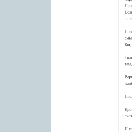
Про
Есл
аль
Поп
смы
Ког
Тол
тем
Вер
наи
Пос
Кро
ска
И т