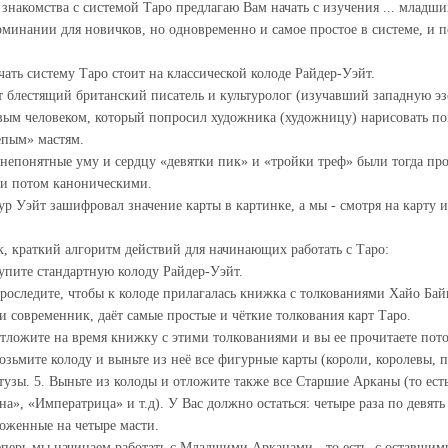
 знакомства с системой Таро предлагаю Вам начать с изучения ... младши
оминании для новичков, но одновременно и самое простое в системе, и п
чать систему Таро стоит на классической колоде Райдер-Уэйт.
т блестящий британский писатель и культуролог (изучавший западную э
вым человеком, который попросил художника (художницу) нарисовать п
епым» мастям.
 непонятные уму и сердцу «девятки пик» и «тройки треф» были тогда п
ли потом каноническими.
ур Уэйт зашифровал значение карты в картинке, а мы - смотря на карту
к, краткий алгоритм действий для начинающих работать с Таро:
Купите стандартную колоду Райдер-Уэйт.
Проследите, чтобы к колоде прилагалась книжка с толкованиями Хайо Бай
и современник, даёт самые простые и чёткие толкования карт Таро.
Отложите на время книжку с этими толкованиями и вы ее прочитаете пот
Возьмите колоду и выньте из неё все фигурные карты (короли, королевы, 
 тузы. 5. Выньте из колоды и отложите также все Старшие Арканы (то ест
а», «Императрица» и т.д). У Вас должно остаться: четыре раза по девять 
оженные на четыре масти.
еперь мы начинаем работать с Младшими Арканами - то есть, с оставшими