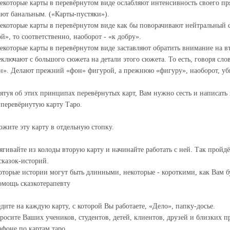
Некоторые карты в перевёрнутом виде ослабляют интенсивность своего пр
ают банальным. («Карты-пустяки»).
Некоторые карты в перевёрнутом виде как бы поворачивают нейтральный с
й», то соответственно, наоборот - «к добру».
Некоторые карты в перевёрнутом виде заставляют обратить внимание на 
еключают с большого сюжета на детали этого сюжета. То есть, говоря сл
н». Делают прежний «фон» фигурой, а прежнюю «фигуру», наоборот, уби
ятуя об этих принципах перевёрнутых карт, Вам нужно сесть и написать
 перевёрнутую карту Таро.
ожите эту карту в отдельную стопку.
ягивайте из колоды вторую карту и начинайте работать с ней. Так пройдё
 сказок-историй.
оторые истории могут быть длинными, некоторые - короткими, как Вам б
омощь сказкотерапевту
едите на каждую карту, с которой Вы работаете, «Дело», папку-досье.
росите Ваших учеников, студентов, детей, клиентов, друзей и близких п
афоне по картам таро.