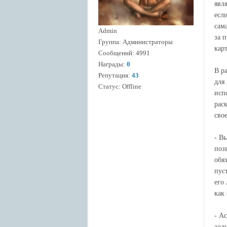
явл
есл
сама
Admin
за 
Группа: Администраторы
кар
Сообщений:
4991
Награды:
0
В р
Репутация:
43
для
Статус:
Offline
исп
рас
сво
- В
поз
обя
пуст
его
как
- А
зоди