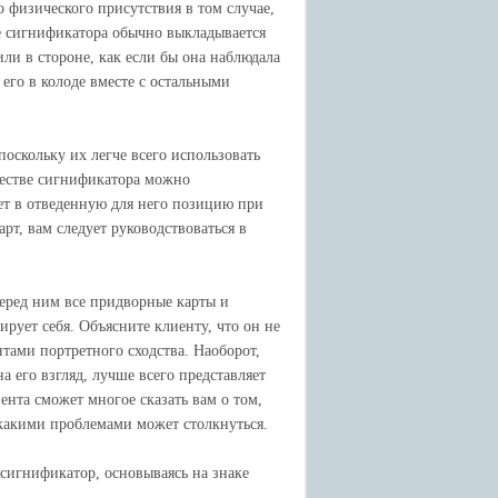
о физического присутствия в том случае,
е сигнификатора обычно выкладывается
 или в стороне, как если бы она наблюдала
его в колоде вместе с остальными
оскольку их легче всего использовать
ачестве сигнификатора можно
жет в отведенную для него позицию при
рт, вам следует руководствоваться в
перед ним все придворные карты и
ирует себя. Объясните клиенту, что он не
тами портретного сходства. Наоборот,
на его взгляд, лучше всего представляет
ента сможет многое сказать вам о том,
 какими проблемами может столкнуться.
 сигнификатор, основываясь на знаке