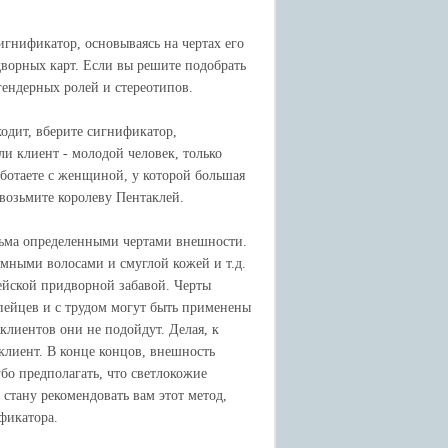
игнификатор, основываясь на чертах его
дворных карт. Если вы решите подобрать
гендерных ролей и стереотипов.
одит, вберите сигнификатор,
и клиент - молодой человек, только
ботаете с женщиной, у которой большая
 возьмите королеву Пентаклей.
сьма определенными чертами внешности.
емными волосами и смуглой кожей и т.д.
пейской придворной забавой. Черты
пейцев и с трудом могут быть применены
клиентов они не подойдут. Делая, к
 клиент. В конце концов, внешность
убо предполагать, что светлокожие
стану рекомендовать вам этот метод,
фикатора.