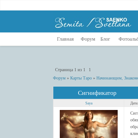
Главная
Форум
Блог
Фотоаль
Страница
1
из
1
1
Форум
»
Карты Таро
»
Начинающим, Знакомст
Сигнификатор
Saya
Дата
Сиг
обя
обр
кли