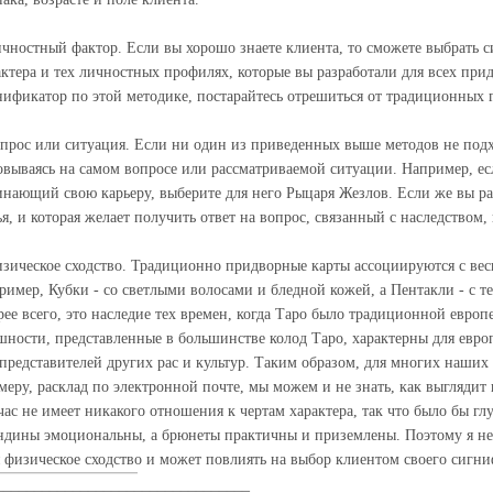
ичностный фактор. Если вы хорошо знаете клиента, то сможете выбрать с
актера и тех личностных профилях, которые вы разработали для всех при
нификатор по этой методике, постарайтесь отрешиться от традиционных 
опрос или ситуация. Если ни один из приведенных выше методов не подх
овываясь на самом вопросе или рассматриваемой ситуации. Например, есл
инающий свою карьеру, выберите для него Рыцаря Жезлов. Если же вы ра
ья, и которая желает получить ответ на вопрос, связанный с наследством,
изическое сходство. Традиционно придворные карты ассоциируются с ве
ример, Кубки - со светлыми волосами и бледной кожей, а Пентакли - с т
рее всего, это наследие тех времен, когда Таро было традиционной евро
шности, представленные в большинстве колод Таро, характерны для евро
 представителей других рас и культур. Таким образом, для многих наших 
меру, расклад по электронной почте, мы можем и не знать, как выглядит
час не имеет никакого отношения к чертам характера, так что было бы гл
ндины эмоциональны, а брюнеты практичны и приземлены. Поэтому я не 
я физическое сходство и может повлиять на выбор клиентом своего сигни
_________________________________