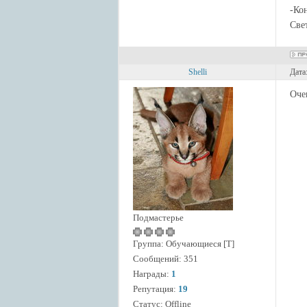
-Ко
Све
Shelli
Дата
Оче
Подмастерье
Группа: Обучающиеся [Т]
Сообщений:
351
Награды:
1
Репутация:
19
Статус:
Offline