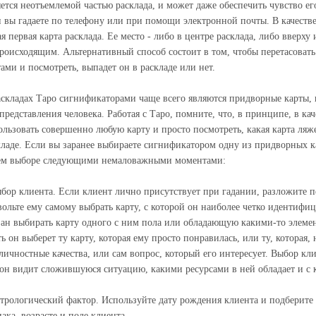
яется неотъемлемой частью расклада, и может даже обеспечить чувство ег
и вы гадаете по телефону или при помощи электронной почты. В качеств
я первая карта расклада. Ее место - либо в центре расклада, либо вверху
происходящим. Альтернативный способ состоит в том, чтобы перетасовать 
тами и посмотреть, выпадет он в раскладе или нет.
аскладах Таро сигнификаторами чаще всего являются придворные карты, п
 представления человека. Работая с Таро, помните, что, в принципе, в к
ользовать совершенно любую карту и просто посмотреть, какая карта ля
кладе. Если вы заранее выбираете сигнификатором одну из придворных ка
ем выборе следующими немаловажными моментами:
ыбор клиента. Если клиент лично присутствует при гадании, разложите 
вольте ему самому выбрать карту, с которой он наиболее четко идентифиц
зан выбирать карту одного с ним пола или обладающую какими-то элемен
ь он выберет ту карту, которая ему просто понравилась, или ту, которая, 
 личностные качества, или сам вопрос, который его интересует. Выбор кли
 он видит сложившуюся ситуацию, какими ресурсами в ней обладает и с
стрологический фактор. Используйте дату рождения клиента и подберите
ака, возрасте и поле клиента.