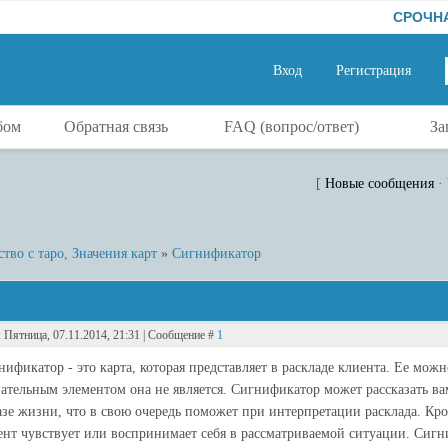
СРОЧНАЯ ма
Вход
Регистрация
бом
Обратная связь
FAQ (вопрос/ответ)
За
[
Новые сообщения
·
во с таро, Значения карт
»
Сигнификатор
: Пятница, 07.11.2014, 21:31 | Сообщение #
1
нификатор - это карта, которая представляет в раскладе клиента. Ее мож
зательным элементом она не является. Сигнификатор может рассказать ва
азе жизни, что в свою очередь поможет при интерпретации расклада. Кром
ент чувствует или воспринимает себя в рассматриваемой ситуации. Сигн