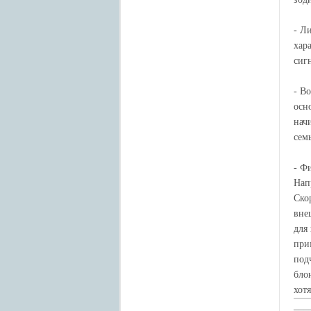
- Л
хар
сиг
- В
осн
нач
сем
- Ф
Нап
Ско
вне
для
при
под
бло
хот
___