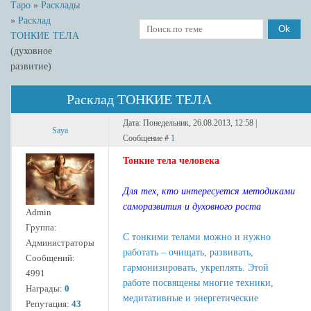
Таро
»
Расклады
»
Расклад
ТОНКИЕ ТЕЛА
(духовное
развитие)
Расклад ТОНКИЕ ТЕЛА
Дата: Понедельник, 26.08.2013, 12:58 |
Saya
Сообщение #
1
Тонкие тела человека
Для тех, кто интересуется методиками
саморазвития и духовного роста
Admin
Группа:
С тонкими телами можно и нужно
Администраторы
работать – очищать, развивать,
Сообщений:
гармонизировать, укреплять. Этой
4991
работе посвящены многие техники,
Награды:
0
медитативные и энергетические
Репутация:
43