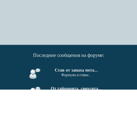
Последние сообщения на форуме:
Став от запаха пота...
Формулы и ставы...
От гайморита, синусита...
Формулы и ставы...
Поиск единомышленников....
Беседка...
Invektiv - Semita © 2011-2026
18+