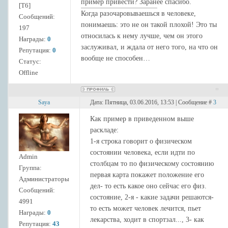
пример привести? Заранее спасибо.
[Т6]
Когда разочаровываешься в человеке,
Сообщений:
понимаешь: это не он такой плохой! Это ты
197
относилась к нему лучше, чем он этого
Награды:
0
заслуживал, и ждала от него того, на что он
Репутация:
0
вообще не способен…
Статус:
Offline
Saya
Дата: Пятница, 03.06.2016, 13:53 | Сообщение #
3
Как пример в приведенном выше
раскладе:
1-я строка говорит о физическом
состоянии человека, если идти по
Admin
столбцам то по физическому состоянию
Группа:
первая карта покажет положение его
Администраторы
дел- то есть какое оно сейчас его физ.
Сообщений:
состояние, 2-я - какие задачи решаются-
4991
то есть может человек лечится, пьет
Награды:
0
лекарства, ходит в спортзал..., 3- как
Репутация:
43