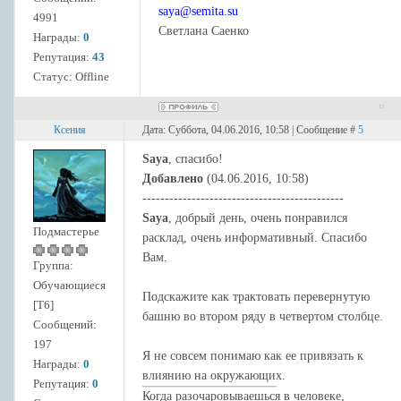
saya@semita.su
4991
Светлана Саенко
Награды:
0
Репутация:
43
Статус:
Offline
Ксения
Дата: Суббота, 04.06.2016, 10:58 | Сообщение #
5
Saya
, спасибо!
Добавлено
(04.06.2016, 10:58)
---------------------------------------------
Saya
, добрый день, очень понравился
Подмастерье
расклад, очень информативный. Спасибо
Вам.
Группа:
Обучающиеся
Подскажите как трактовать перевернутую
[Т6]
башню во втором ряду в четвертом столбце.
Сообщений:
197
Я не совсем понимаю как ее привязать к
Награды:
0
влиянию на окружающих.
Репутация:
0
Когда разочаровываешься в человеке,