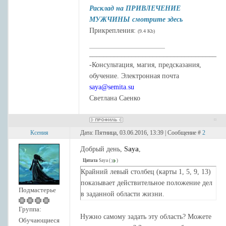
Расклад на ПРИВЛЕЧЕНИЕ
МУЖЧИНЫ смотрите здесь
Прикрепления:
(9.4 Kb)
____________________________________
-Консультация, магия, предсказания,
обучение. Электронная почта
saya@semita.su
Светлана Саенко
Ксения
Дата: Пятница, 03.06.2016, 13:39 | Сообщение #
2
Добрый день,
Saya
,
Цитата
Saya
(
)
Крайний левый столбец (карты 1, 5, 9, 13)
показывает действительное положение дел
Подмастерье
в заданной области жизни.
Группа:
Нужно самому задать эту область? Можете
Обучающиеся