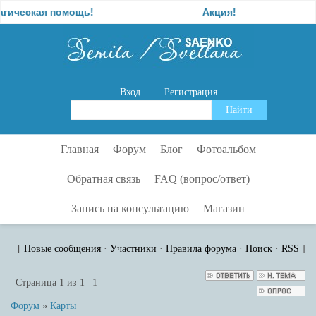
ская помощь!
Акция!
Вход
Регистрация
Главная
Форум
Блог
Фотоальбом
Обратная связь
FAQ (вопрос/ответ)
Запись на консультацию
Магазин
9586873.jpg
[
Новые сообщения
·
Участники
·
Правила форума
·
Поиск
·
RSS
]
Страница
1
из
1
1
Форум
»
Карты