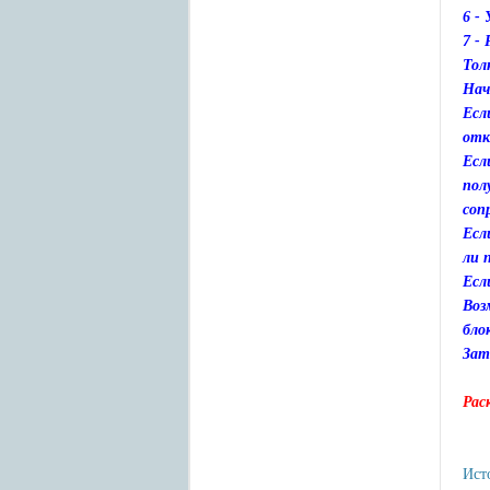
6 -
7 -
Тол
Нач
Есл
отк
Есл
пол
соп
Есл
ли 
Есл
Воз
бло
Зат
Рас
Ист