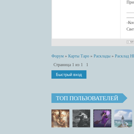
При
___
-Ко
Све
Форум
»
Карты Таро
»
Расклады
»
Расклад
Страница
1
из
1
1
ТОП ПОЛЬЗОВАТЕЛЕЙ