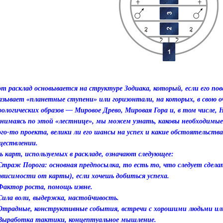
т расклад основывается на структуре Зодиака, который, если его п
азывает «планетные ступени» или горизонтали, на которых, в свою оч
ологических образов — Мировое Древо, Мировая Гора и, в том числе, 
нимаясь по этой «лестнице», мы можем узнать, каковы необходимые
ого-то проекта, велики ли его шансы на успех и какие обстоятельств
ществлении.
ь карт, используемых в раскладе, означают следующее:
 Страж Порога: основная предпосылка, то есть то, что следует сделат
зависимости от карты), если хочешь добиться успеха.
 Фактор роста, помощь извне.
 Сила воли, выдержка, настойчивость.
 Отрадные, конструктивные события, встречи с хорошими людьми ил
 Выработка тактики, концептуальное мышление.