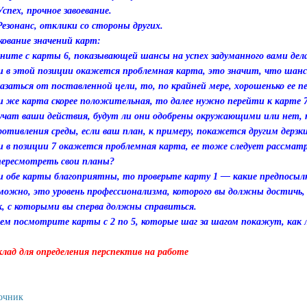
 Успех, прочное завоевание.
 Резонанс, отклики со стороны других.
кование значений карт:
ните с карты 6, показывающей шансы на успех задуманного вами дел
и в этой позиции окажется проблемная карта, это значит, что шансо
азаться от поставленной цели, то, по крайней мере, хорошенько ее п
и же карта скорее положительная, то далее нужно перейти к карте 7
учат ваши действия, будут ли они одобрены окружающими или нет, 
ротивления среды, если ваш план, к примеру, покажется другим дерз
и в позиции 7 окажется проблемная карта, ее тоже следует рассмат
пересмотреть свои планы?
и обе карты благоприятны, то проверьте карту 1 — какие предпосыл
можно, это уровень профессионализма, которого вы должны достичь, 
к, с которыми вы сперва должны справиться.
ем посмотрите карты с 2 по 5, которые шаг за шагом покажут, как л
клад для определения перспектив на работе
очник