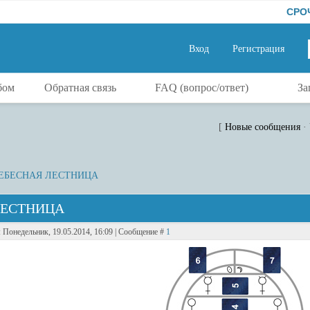
СРОЧНАЯ
Вход
Регистрация
бом
Обратная связь
FAQ (вопрос/ответ)
За
2211104.jpg
7620770.jpg
[
Новые сообщения
·
 НЕБЕСНАЯ ЛЕСТНИЦА
 ЛЕСТНИЦА
: Понедельник, 19.05.2014, 16:09 | Сообщение #
1