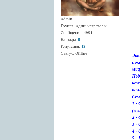
Admin
Группа: Администраторы
Сообщений:
4991
Награды:
0
Репутация:
43
Статус:
Offline
Это
пок
миф
Под
как
осу
Сем
1 -
(в 
2 -
3 -
4 -
5 -