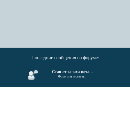
Последние сообщения на форуме:
Став от запаха пота...
Формулы и ставы...
От гайморита, синусита...
Формулы и ставы...
Поиск единомышленников....
Беседка...
Invektiv - Semita © 2011-2026