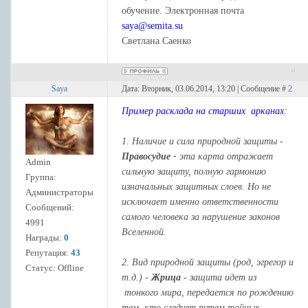
обучение. Электронная почта
saya@semita.su
Светлана Саенко
Saya
Дата: Вторник, 03.06.2014, 13:20 | Сообщение #
2
Пример расклада на старших арканах:
1. Наличие и сила природной защиты -
Правосудие -
эта карта отражает
Admin
сильную защиту, полную гармонию
Группа:
изначальных защитных слоев. Но не
Администраторы
исключает именно ответственности
Сообщений:
самого человека за нарушение законов
4991
Вселенной.
Награды:
0
Репутация:
43
2. Вид природной защиты (род, эгрегор и
Статус:
Offline
т.д.) -
Жрица
- защита идет из
тонкого мира, передается по рождению
тем, кто следует путем тайных