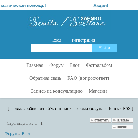
ическая помощь!
Акция!
Вход
Регистрация
Главная
Форум
Блог
Фотоальбом
Обратная связь
FAQ (вопрос/ответ)
Запись на консультацию
Магазин
2266334.jpg
[
Новые сообщения
·
Участники
·
Правила форума
·
Поиск
·
RSS
]
Страница
1
из
1
1
Форум
»
Карты