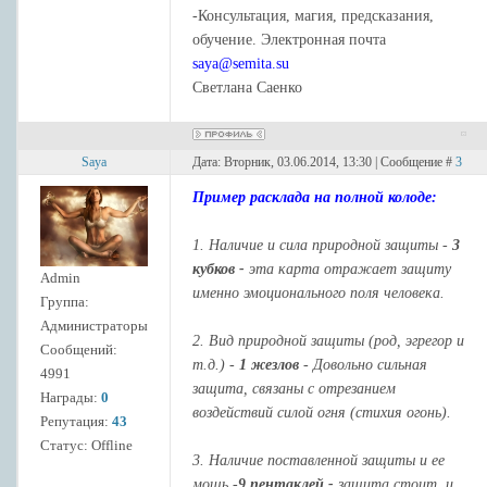
-Консультация, магия, предсказания,
обучение. Электронная почта
saya@semita.su
Светлана Саенко
Saya
Дата: Вторник, 03.06.2014, 13:30 | Сообщение #
3
Пример расклада на полной колоде:
1. Наличие и сила природной защиты -
3
кубков -
эта карта отражает защиту
Admin
именно эмоционального поля человека.
Группа:
Администраторы
2. Вид природной защиты (род, эгрегор и
Сообщений:
т.д.) -
1 жезлов
- Довольно сильная
4991
защита, связаны с отрезанием
Награды:
0
воздействий силой огня (стихия огонь).
Репутация:
43
Статус:
Offline
3. Наличие поставленной защиты и ее
мощь -
9 пентаклей -
защита стоит, и