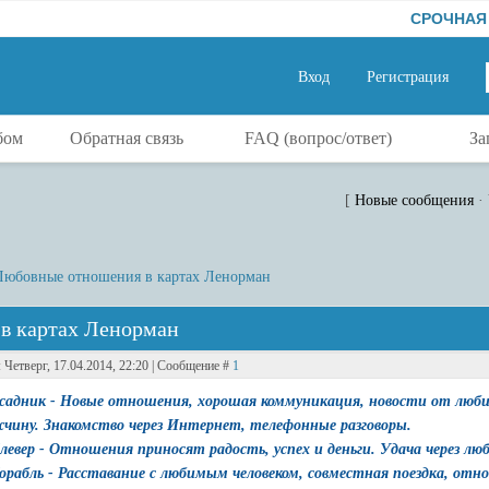
СРОЧНАЯ маг
Вход
Регистрация
бом
Обратная связь
FAQ (вопрос/ответ)
За
[
Новые сообщения
·
Любовные отношения в картах Ленорман
в картах Ленорман
: Четверг, 17.04.2014, 22:20 | Сообщение #
1
Всадник - Новые отношения, хорошая коммуникация, новости от люб
чину. Знакомство через Интернет, телефонные разговоры.
Клевер - Отношения приносят радость, успех и деньги. Удача через люб
Корабль - Расставание с любимым человеком, совместная поездка, от