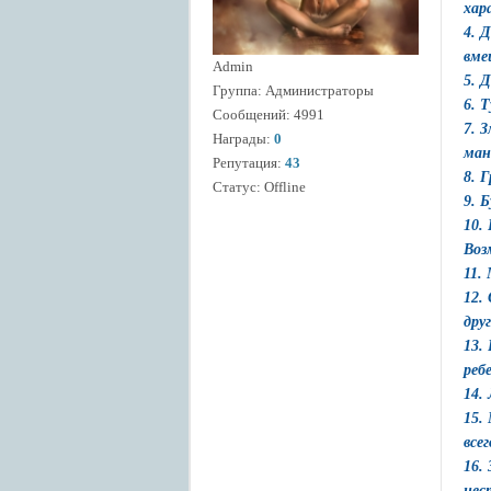
хар
4. 
вме
Admin
5. 
Группа: Администраторы
6. 
Сообщений:
4991
7. 
Награды:
0
ман
Репутация:
43
8. 
Статус:
Offline
9. 
10.
Воз
11.
12.
дру
13.
реб
14.
15.
все
16.
нес