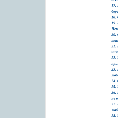
17.
бер
18.
19.
Нек
20.
так
21.
ник
22.
при
23.
люб
24.
25.
26.
не 
27.
люб
28.