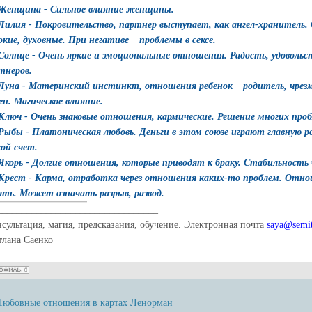
 Женщина - Сильное влияние женщины.
 Лилия - Покровительство, партнер выступает, как ангел-хранитель
окие, духовные. При негативе – проблемы в сексе.
 Солнце - Очень яркие и эмоциональные отношения. Радость, удовольст
тнеров.
 Луна - Материнский инстинкт, отношения ребенок – родитель, чрез
ен. Магическое влияние.
 Ключ - Очень знаковые отношения, кармические. Решение многих проб
 Рыбы - Платоническая любовь. Деньги в этом союзе играют главную 
ой счет.
 Якорь - Долгие отношения, которые приводят к браку. Стабильность 
 Крест - Карма, отработка через отношения каких-то проблем. Отно
ять. Может означать разрыв, развод.
_________________________________
нсультация, магия, предсказания, обучение. Электронная почта
saya@semit
тлана Саенко
Любовные отношения в картах Ленорман