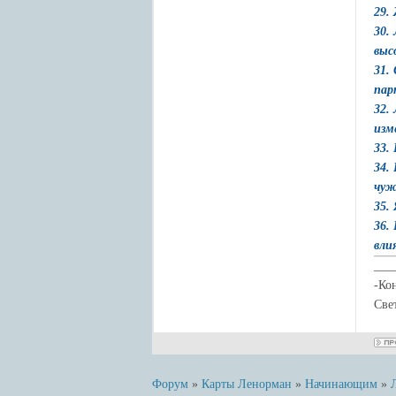
29.
30.
выс
31.
пар
32.
изм
33.
34.
чуж
35.
36.
вли
___
-Ко
Све
Форум
»
Карты Ленорман
»
Начинающим
»