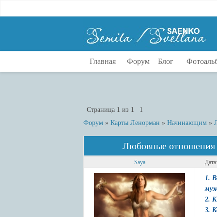
Главная
Форум
Блог
Фотоаль
Страница
1
из
1
1
Форум
»
Карты Ленорман
»
Начинающим
»
Любовные отношения 
Saya
Дата
1. 
муж
2. 
3. 