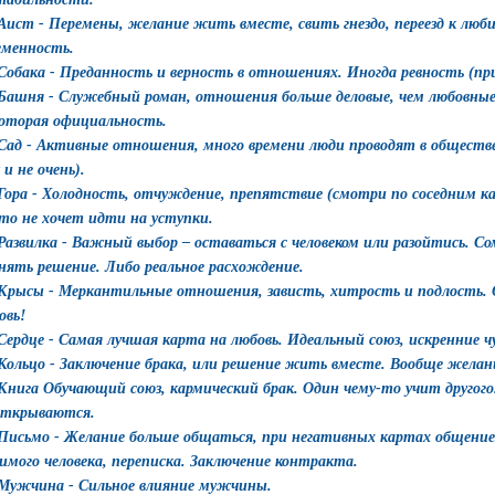
 Аист - Перемены, желание жить вместе, свить гнездо, переезд к люб
еменность.
 Собака - Преданность и верность в отношениях. Иногда ревность (пр
 Башня - Служебный роман, отношения больше деловые, чем любовные
оторая официальность.
 Сад - Активные отношения, много времени люди проводят в обществе.
 и не очень).
 Гора - Холодность, отчуждение, препятствие (смотри по соседним к
то не хочет идти на уступки.
 Развилка - Важный выбор – оставаться с человеком или разойтись. 
нять решение. Либо реальное расхождение.
 Крысы - Меркантильные отношения, зависть, хитрость и подлость. О
овь!
 Сердце - Самая лучшая карта на любовь. Идеальный союз, искренние ч
 Кольцо - Заключение брака, или решение жить вместе. Вообще жела
 Книга Обучающий союз, кармический брак. Один чему-то учит другого
открываются.
 Письмо - Желание больше общаться, при негативных картах общение
имого человека, переписка. Заключение контракта.
 Мужчина - Сильное влияние мужчины.