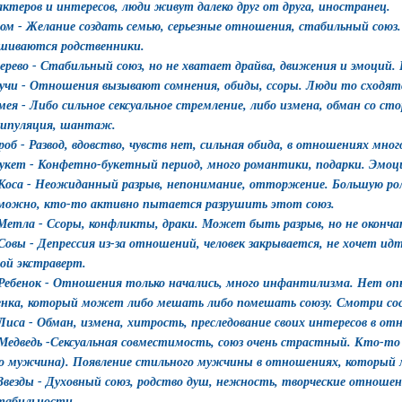
актеров и интересов, люди живут далеко друг от друга, иностранец.
Дом - Желание создать семью, серьезные отношения, стабильный союз
шиваются родственники.
Дерево - Стабильный союз, но не хватает драйва, движения и эмоций.
Тучи - Отношения вызывают сомнения, обиды, ссоры. Люди то сходят
Змея - Либо сильное сексуальное стремление, либо измена, обман со ст
ипуляция, шантаж.
Гроб - Развод, вдовство, чувств нет, сильная обида, в отношениях мног
Букет - Конфетно-букетный период, много романтики, подарки. Эмоц
 Коса - Неожиданный разрыв, непонимание, отторжение. Большую ро
можно, кто-то активно пытается разрушить этот союз.
 Метла - Ссоры, конфликты, драки. Может быть разрыв, но не оконч
 Совы - Депрессия из-за отношений, человек закрывается, не хочет и
гой экстраверт.
 Ребенок - Отношения только начались, много инфантилизма. Нет о
енка, который может либо мешать либо помешать союзу. Смотри со
 Лиса - Обман, измена, хитрость, преследование своих интересов в от
 Медведь -Сексуальная совместимость, союз очень страстный. Кто-т
го мужчина). Появление стильного мужчины в отношениях, который
 Звезды - Духовный союз, родство душ, нежность, творческие отноше
табильности.