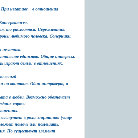
. При негативе – в отношения
 Консерватизм.
ся, то расходятся. Переживания.
ороны любимого человека. Соперники,
о негатива.
иональное единство. Общие интересы.
ль играют деньги в отношениях.
ательный.
дти на контакт. Один интроверт, а
пыта в любви. Возможно обозначает
седние карты.
ношениях.
о выступает в роли защитника (чаще
 может помочь или помешать.
ния. Но существует элемент