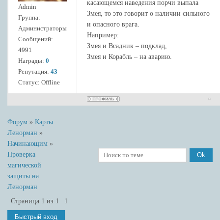
касающемся наведения порчи выпала
Admin
Змея, то это говорит о наличии сильного
Группа:
и опасного врага.
Администраторы
Например:
Сообщений:
Змея и Всадник – подклад,
4991
Змея и Корабль – на аварию.
Награды:
0
Репутация:
43
Статус:
Offline
Форум
»
Карты
Ленорман
»
Начинающим
»
Проверка
магической
защиты на
Ленорман
Страница
1
из
1
1