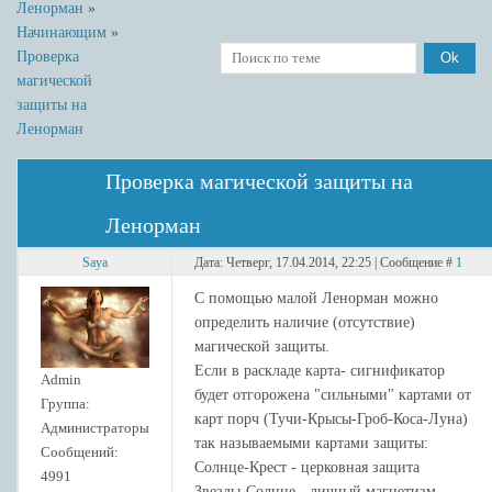
Ленорман
»
Начинающим
»
Проверка
магической
защиты на
Ленорман
Проверка магической защиты на
Ленорман
Saya
Дата: Четверг, 17.04.2014, 22:25 | Сообщение #
1
С помощью малой Ленорман можно
определить наличие (отсутствие)
магической защиты.
Если в раскладе карта- сигнификатор
Admin
будет отгорожена "сильными" картами от
Группа:
карт порч (Тучи-Крысы-Гроб-Коса-Луна)
Администраторы
так называемыми картами защиты:
Сообщений:
Солнце-Крест - церковная защита
4991
Звезды-Солнце - личный магнетизм,