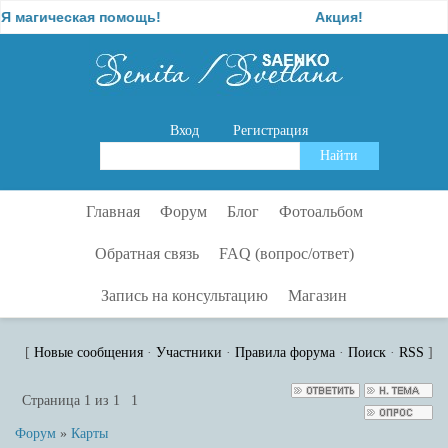
агическая помощь!
Акция!
Вход
Регистрация
Главная
Форум
Блог
Фотоальбом
Обратная связь
FAQ (вопрос/ответ)
Запись на консультацию
Магазин
[
Новые сообщения
·
Участники
·
Правила форума
·
Поиск
·
RSS
]
Страница
1
из
1
1
Форум
»
Карты