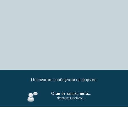
Последние сообщения на форуме:
Став от запаха пота...
Формулы и ставы...
От гайморита, синусита...
Формулы и ставы...
Поиск единомышленников....