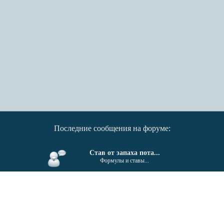
Последние сообщения на форуме:
Став от запаха пота...
Формулы и ставы...
От гайморита, синусита...
Формулы и ставы...
Поиск единомышленников....
Беседка...