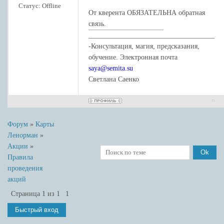
Статус:
Offline
От кверента ОБЯЗАТЕЛЬНА обратная
связь.
____________________________________
-Консультация, магия, предсказания,
обучение. Электронная почта
saya@semita.su
Светлана Саенко
Форум
»
Карты
Ленорман
»
Акции
»
Правила
проведения
акций
Страница
1
из
1
1