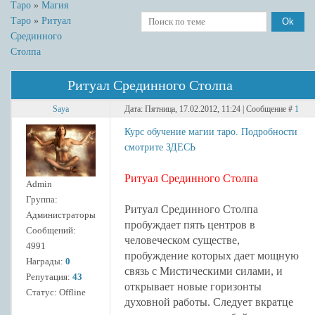
Таро
»
Магия
Таро
»
Ритуал
Срединного
Столпа
Ритуал Срединного Столпа
Saya
Дата: Пятница, 17.02.2012, 11:24 | Сообщение #
1
Курс обучение магии таро. Подробности
смотрите ЗДЕСЬ
Ритуал Срединного Столпа
Admin
Группа:
Ритуал Срединного Столпа
Администраторы
пробуждает пять центров в
Сообщений:
человеческом существе,
4991
пробуждение которых дает мощную
Награды:
0
связь с Мистическими силами, и
Репутация:
43
открывает новые горизонты
Статус:
Offline
духовной работы. Следует вкратце