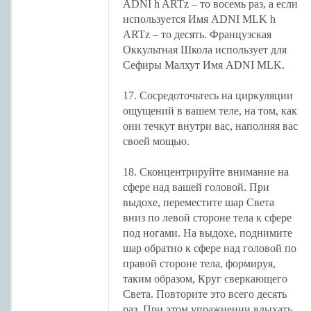
ADNI h ARTz – то восемь раз, а если
используется Имя ADNI MLK h
ARTz – то десять. Французская
Оккультная Школа использует для
Сефиры Малхут Имя ADNI MLK.
17. Сосредоточьтесь на циркуляции
ощущений в вашем теле, на том, как
они течкут внутри вас, наполняя вас
своей мощью.
18. Сконцентрируйте внимание на
сфере над вашей головой. При
выдохе, переместите шар Света
вниз по левой стороне тела к сфере
под ногами. На выдохе, поднимите
шар обратно к сфере над головой по
правой стороне тела, формируя,
таким образом, Круг сверкающего
Света. Повторите это всего десять
раз. При этом упражнении вдыхать,