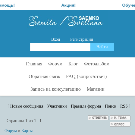
Акция!
Обучение
Вход
Регистрация
Главная
Форум
Блог
Фотоальбом
Обратная связь
FAQ (вопрос/ответ)
Запись на консультацию
Магазин
[
Новые сообщения
·
Участники
·
Правила форума
·
Поиск
·
RSS
]
Страница
1
из
1
1
Форум
»
Карты