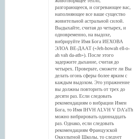
животворящее тепло,
разгорающееся, и согревающее вас,
наполняющее все ваше существо
живительной астральной силой.
Выдыхайте, считая до четырех, и
одновременно, на выдохе,
вибрируйте Имя Бога ИЕХОВА
ЭЛОА ВЕ-ДААТ («Jeh-howah ell-o-
ah vah da-ath»). После этого
задержите дыхание, считая до
четырех. Проверьте, сможете ли Вы
делать огонь сферы более ярким с
каждым выдохом. Это упражнение
вы должны повторить от трех до
десяти раз. Если следовать
рекомендациям о вибрации Имен
Бога, то Имя IHVH ALVH V DA’aTh
можно вибрировать одиннадцать
раз. Однако, если следовать
рекомендациям Французской
Оккультной Школы, то следует