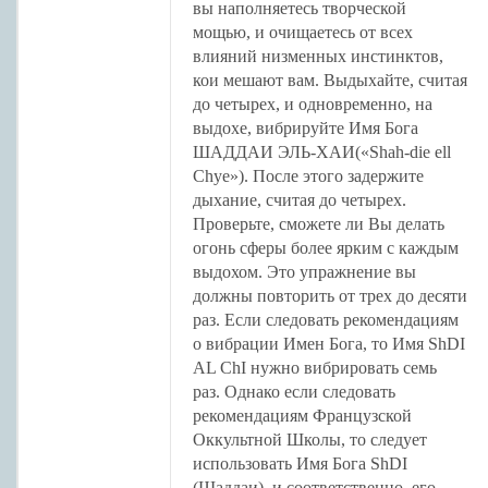
вы наполняетесь творческой
мощью, и очищаетесь от всех
влияний низменных инстинктов,
кои мешают вам. Выдыхайте, считая
до четырех, и одновременно, на
выдохе, вибрируйте Имя Бога
ШАДДАИ ЭЛЬ-ХАИ(«Shah-die ell
Chye»). После этого задержите
дыхание, считая до четырех.
Проверьте, сможете ли Вы делать
огонь сферы более ярким с каждым
выдохом. Это упражнение вы
должны повторить от трех до деcяти
раз. Если следовать рекомендациям
о вибрации Имен Бога, то Имя ShDI
AL ChI нужно вибрировать семь
раз. Однако если следовать
рекомендациям Французской
Оккультной Школы, то следует
использовать Имя Бога ShDI
(Шаддаи), и соответственно, его