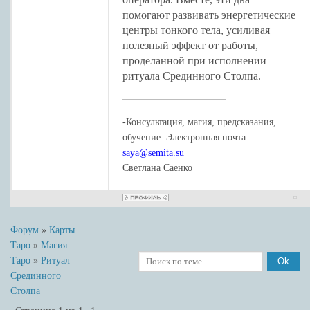
помогают развивать энергетические
центры тонкого тела, усиливая
полезный эффект от работы,
проделанной при исполнении
ритуала Срединного Столпа.
____________________________________
-Консультация, магия, предсказания,
обучение. Электронная почта
saya@semita.su
Светлана Саенко
Форум
»
Карты
Таро
»
Магия
Таро
»
Ритуал
Срединного
Столпа