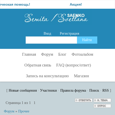
ая помощь!
Акция!
О
Вход
Регистрация
Главная
Форум
Блог
Фотоальбом
Обратная связь
FAQ (вопрос/ответ)
Запись на консультацию
Магазин
[
Новые сообщения
·
Участники
·
Правила форума
·
Поиск
·
RSS
]
Страница
1
из
1
1
Форум
»
Прочее