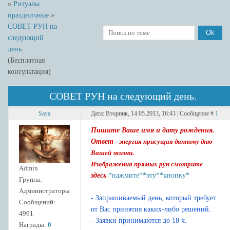
»
Ритуалы
праздничные
»
СОВЕТ РУН на
следующий
день.
(Бесплатная
консультация)
СОВЕТ РУН на следующий день.
Saya
Дата: Вторник, 14.05.2013, 16:43 | Сообщение #
1
Пишите Ваше имя и дату рождения.
Ответ
- энергия присущая данному дню
Вашей жизни.
Изображения прямых рун смотрите
Admin
здесь
*нажмите**эту**кнопку*
Группа:
Администраторы
- Запрашиваемый день, который требует
Сообщений:
от Вас принятия каких-либо решений.
4991
- Заявки принимаются до 18 ч.
Награды:
0