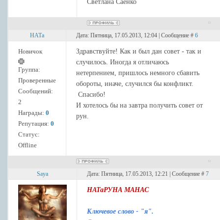
Светлана Саенко
НАТа
Дата: Пятница, 17.05.2013, 12:04 | Сообщение #
6
Новичок
Здравствуйте! Как и был дан совет - так и
случилось. Иногда я отличаюсь
Группа:
нетерпением, пришлось немного сбавить
Проверенные
обороты, иначе, случился бы конфликт.
Сообщений:
Спасибо!
2
И хотелось бы на завтра получить совет от
Награды:
0
рун.
Репутация:
0
Статус:
Offline
Saya
Дата: Пятница, 17.05.2013, 12:21 | Сообщение #
7
НАТа
РУНА МАНАС
Ключевое слово - "я".