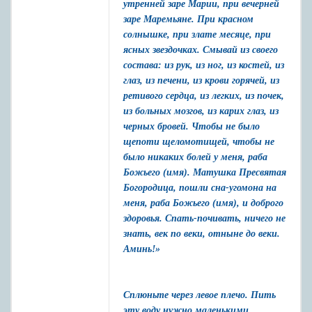
утренней заре Марии, при вечерней
заре Маремьяне. При красном
солнышке, при злате месяце, при
ясных звездочках. Смывай из своего
состава: из рук, из ног, из костей, из
глаз, из печени, из крови горячей, из
ретивого сердца, из легких, из почек,
из больных мозгов, из карих глаз, из
черных бровей. Чтобы не было
щепоти щеломотищей, чтобы не
было никаких болей у меня, раба
Божьего (имя). Матушка Пресвятая
Богородица, пошли сна-угомона на
меня, раба Божьего (имя), и доброго
здоровья. Спать-почивать, ничего не
знать, век по веки, отныне до веки.
Аминь!»
Сплюньте через левое плечо. Пить
эту воду нужно маленькими