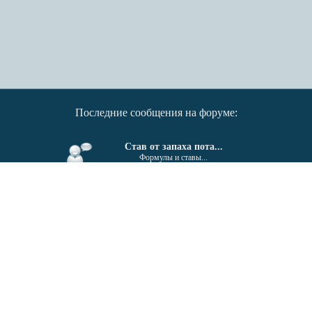
Последние сообщения на форуме:
Став от запаха пота...
Формулы и ставы...
От гайморита, синусита...
Формулы и ставы...
Поиск единомышленников....
Беседка...
Invektiv - Semita © 2011-2026
18+