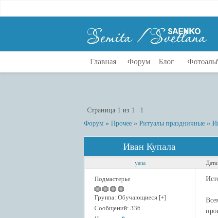
Главная
Форум
Блог
Фотоаль
Страница
1
из
1
1
Форум
»
Прочее
»
Ритуалы праздничные
»
И
Иван Купала
yana
Дата
Подмастерье
Ист
Группа: Обучающиеся [+]
Все
Сообщений:
336
про