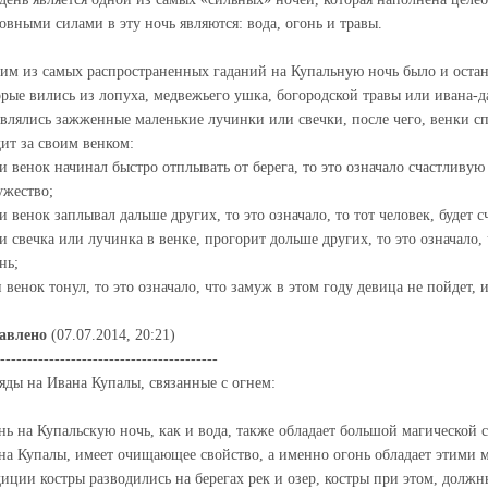
овными силами в эту ночь являются: вода, огонь и травы.
им из самых распространенных гаданий на Купальную ночь было и остан
орые вились из лопуха, медвежьего ушка, богородской травы или ивана-д
авлялись зажженные маленькие лучинки или свечки, после чего, венки с
дит за своим венком:
ли венок начинал быстро отплывать от берега, то это означало счастливу
ужество;
и венок заплывал дальше других, то это означало, то тот человек, будет с
ли свечка или лучинка в венке, прогорит дольше других, то это означало,
нь;
и венок тонул, то это означало, что замуж в этом году девица не пойдет,
авлено
(07.07.2014, 20:21)
----------------------------------------
яды на Ивана Купалы, связанные с огнем:
нь на Купальскую ночь, как и вода, также обладает большой магической с
на Купалы, имеет очищающее свойство, а именно огонь обладает этими 
диции костры разводились на берегах рек и озер, костры при этом, долж