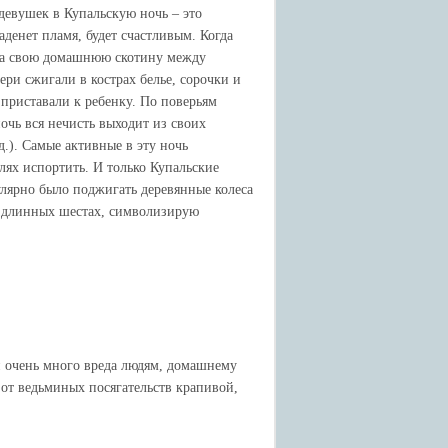
девушек в Купальскую ночь – это
аденет пламя, будет счастливым. Когда
ила свою домашнюю скотину между
ери сжигали в кострах белье, сорочки и
е приставали к ребенку. По поверьям
ночь вся нечисть выходит из своих
д.). Самые активные в эту ночь
лях испортить. И только Купальские
пулярно было поджигать деревянные колеса
а длинных шестах, символизирую
и очень много вреда людям, домашнему
я от ведьминых посягательств крапивой,