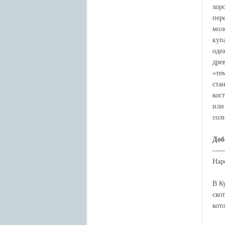
хор
пер
мол
куп
оде
дре
«те
ста
кос
или
сол
Доб
-----
Нар
В К
ско
кот