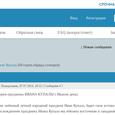
СРОЧНАЯ маги
Вход
Регистрация
бом
Обратная связь
FAQ (вопрос/ответ)
За
[
Новые сообщения
·
ван Купала
(История,обряды,суеверия)
: Понедельник, 07.07.2014, 20:22 | Сообщение #
1
ория праздника ИВАНА КУПАЛЫ ( Иванов день).
ми любимый летний народный праздник Иван Купала, берет свои истоки и
исхождением праздника Ивана Купала мы обязаны восточным и западным