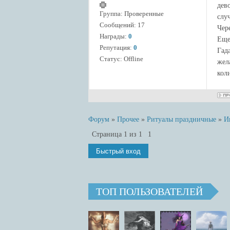
дев
Группа: Проверенные
слу
Сообщений:
17
Чер
Награды:
0
Еще
Репутация:
0
Гад
Статус:
Offline
жел
коли
Форум
»
Прочее
»
Ритуалы праздничные
»
И
Страница
1
из
1
1
ТОП ПОЛЬЗОВАТЕЛЕЙ