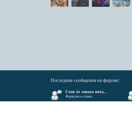
Последние сообщения на форуме:
Став от запаха пота...
Формулы и ставы...
Все права защищены. Полное или частичное копирован
Сделать
бесплатный сайт
с
uCoz