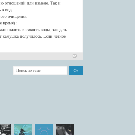
нию отношений или измене. Так и
 в воде.
зного очищения.
е время) :
жно налить в емкость воды, загадать
от камушка получилось. Если четное