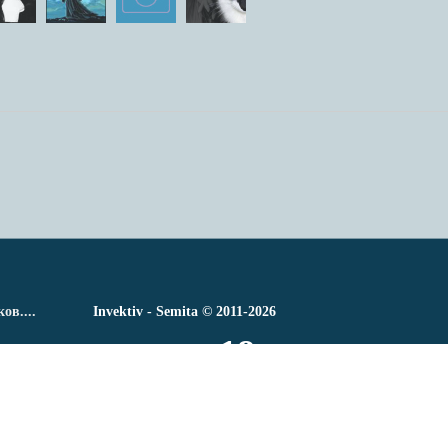
в....
Invektiv - Semita © 2011-2026
18+