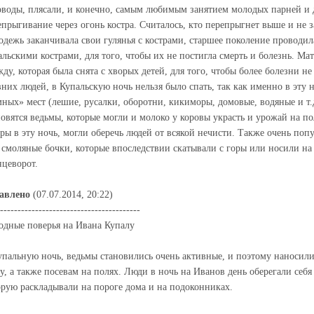
оводы, плясали, и конечно, самым любимым занятием молодых парней и 
епрыгивание через огонь костра. Считалось, кто перепрыгнет выше и не з
одежь заканчивала свои гулянья с кострами, старшее поколение провод
альскими кострами, для того, чтобы их не постигла смерть и болезнь. Мат
жду, которая была снята с хворых детей, для того, чтобы более болезни н
вних людей, в Купальскую ночь нельзя было спать, так как именно в эту 
мных» мест (лешие, русалки, оборотни, кикиморы, домовые, водяные и т.
новятся ведьмы, которые могли и молоко у коровы украсть и урожай на по
тры в эту ночь, могли оберечь людей от всякой нечисти. Также очень по
 смоляные бочки, которые впоследствии скатывали с горы или носили н
нцеворот.
авлено
(07.07.2014, 20:22)
----------------------------------------
одные поверья на Ивана Купалу
упальную ночь, ведьмы становились очень активные, и поэтому наносил
ту, а также посевам на полях. Люди в ночь на Иванов день оберегали себ
орую раскладывали на пороге дома и на подоконниках.