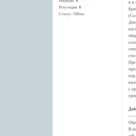
Награды:
0
и в
Репутация:
8
Кре
Статус:
Offline
(Со
Ден
нас
общ
сол
отв
сти
Пре
при
пор
язы
с п
гре
Доб
-----
Обр
В н
сей