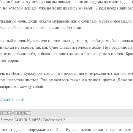
бенно были в эту ночь уязвимы лошади, за ними ведьмы охотились, для 
у, но которой лошади уже не возвращались живыми. Люди всегда запира
упальную ночь, люди искали муравейники и собирали муравьиное масло, 
елялось большими целительными свойствами.
ванный в ночь Купальную цветов иван-да-марья, необходимо было вложить
никогда не залезет, так как будет слышать голоса в доме. По преданию цве
орые полюбили себя, и были наказаны за это и превращены в цветок. Брат 
гнет воров.
очь на Ивана Купалу считается, что деревья могут переходить с одного мес
гом шелестом листьев. Это относилось также и к траве и цветам. Даже ж
говаривают между собой
://tradicii.com/
: Четверг, 24.09.2015, 06:55 | Сообщение #
2
ности гадала с подружками на Иван Купала, плели венки из трав и цветов