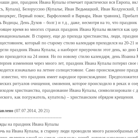
 наши дни, праздник Ивана Купалы отмечает практически вся Европа, вкл
съ, Купала), Белоруссию (Купалье, Иван Ведьмацкий, Иван Колдунский,
лнцекрес, Первый покос, Варфоломий и Варвара, Иван травник), Прибалт
ь Водицы, День Духов – болг.) и т.д., даже, несмотря на то, что праздник
тоящее время во многих странах праздник Ивана Купалы является как це
енациональным. В старину, еще до прихода христианства, люди, праздн
нцестоянием, который по старому стилю календаря приходился на 20-21 
ергли праздник Ивана Купалы, а наоборот приурочили этот день, ко дню 
лю приходится на 24 июня. Но по новому стилю календаря, день Иоанна К
терпев изменения через много лет, праздник Ивана Купалы потерял свое 
ходится изначально на летнее солнцестояние. Само происхождение празд
, известно, что праздник имеет народное происхождение. Предположите
ческих ритуалов очищения, омовения, которое происходило в реках и озе
риходом христианства, празднование Ивана Купалы, символизировали с д
ческого, как погружатель, купатель) – христианским обрядом крещения.
авлено
(07.07.2014, 20:21)
----------------------------------------
яды на праздник Ивана Купалы
очь на Ивана Купалы, в старину люди проводили много разнообразных об
 день является одной из самых «сильных» ночей, которая наполнена цел