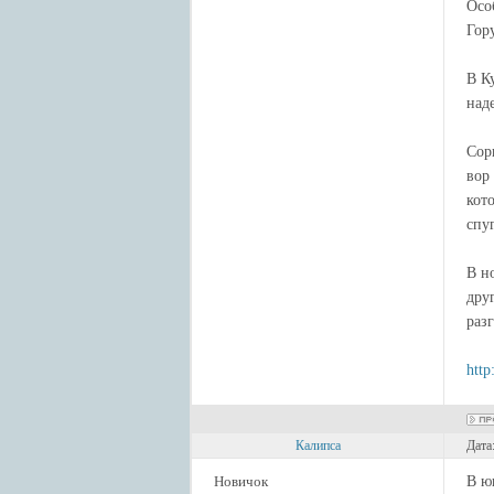
Осо
Гор
В К
над
Сор
вор 
кот
спу
В н
дру
раз
http
Калипса
Дата
Новичок
В ю