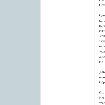
Осн
Одн
кот
вст
сле
-ес
зам
-есл
-ес
жиз
есл
Доб
-----
Обр
Ого
Ива
тра