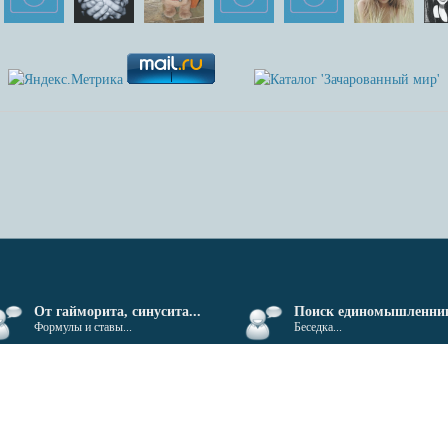
От гайморита, синусита...
Поиск единомышленнико
Формулы и ставы...
Беседка...
ие материалов сайта разрешено только при указании ссылки на источник.