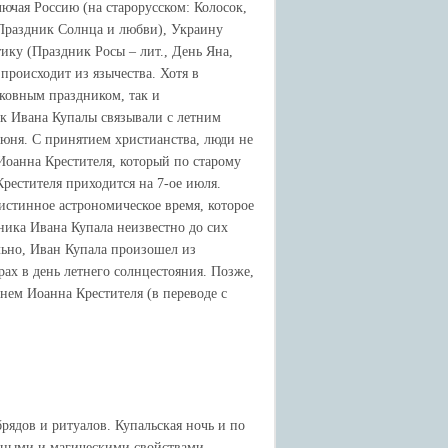
ючая Россию (на старорусском: Колосок,
 Праздник Солнца и любви), Украину
ику (Праздник Росы – лит., День Яна,
 происходит из язычества. Хотя в
рковным праздником, так и
ик Ивана Купалы связывали с летним
июня. С принятием христианства, люди не
Иоанна Крестителя, который по старому
рестителя приходится на 7-ое июля.
истинное астрономическое время, которое
ника Ивана Купала неизвестно до сих
льно, Иван Купала произошел из
рах в день летнего солнцестояния. Позже,
нем Иоанна Крестителя (в переводе с
рядов и ритуалов. Купальская ночь и по
ебными и магическими свойствами.