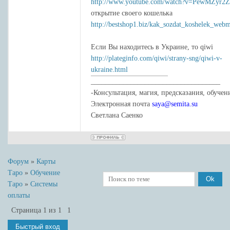
http://www.youtube.com/watch?v=PewMZyr2
открытие своего кошелька
http://bestshop1.biz/kak_sozdat_koshelek_web
Если Вы находитесь в Украине, то qiwi
http://plateginfo.com/qiwi/strany-sng/qiwi-v-
ukraine.html
____________________________________
-Консультация, магия, предсказания, обучен
Электронная почта
saya@semita.su
Светлана Саенко
Форум
»
Карты
Таро
»
Обучение
Таро
»
Системы
оплаты
Страница
1
из
1
1