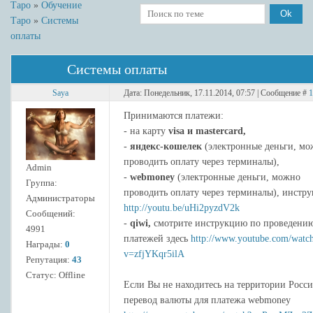
Таро
»
Обучение
Таро
»
Системы
оплаты
Системы оплаты
Saya
Дата: Понедельник, 17.11.2014, 07:57 | Сообщение #
1
Принимаются платежи:
- на карту
visa и mastercard,
-
яндекс-кошелек
(электронные деньги, м
проводить оплату через терминалы),
Admin
-
webmoney
(электронные деньги, можно
Группа:
проводить оплату через терминалы), инстр
Администраторы
http://youtu.be/uHi2pyzdV2k
Сообщений:
-
qiwi,
смотрите инструкцию по проведени
4991
платежей здесь
http://www.youtube.com/watc
Награды:
0
v=zfjYKqr5ilA
Репутация:
43
Статус:
Offline
Если Вы не находитесь на территории Росси
перевод валюты для платежа webmoney