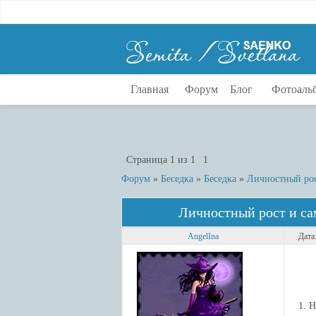
Главная
Форум
Блог
Фотоаль
Страница
1
из
1
1
Форум
»
Беседка
»
Беседка
»
Личностный рос
Личностный рост и са
AngelIna
Дата
1. 