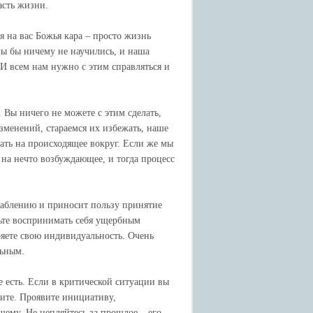
асть жизни.
я на вас Божья кара – просто жизнь
мы бы ничему не научились, и наша
И всем нам нужно с этим справляться и
. Вы ничего не можете с этим сделать,
зменений, стараемся их избежать, наше
ать на происходящее вокруг. Если же мы
на нечто возбуждающее, и тогда процесс
лаблению и приносит пользу принятие
ньте воспринимать себя ущербным
еряете свою индивидуальность. Очень
льным.
е есть. Если в критической ситуации вы
ните. Проявите инициативу,
ему. Не цепляйтесь за прошлое – его