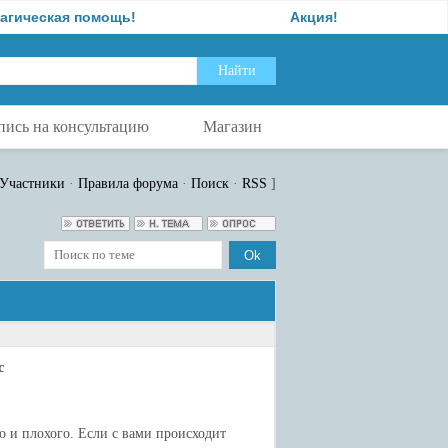
я помощь!
Акция!
Об
пись на консультацию
Магазин
Участники
·
Правила форума
·
Поиск
·
RSS
]
с
о и плохого. Если с вами происходит