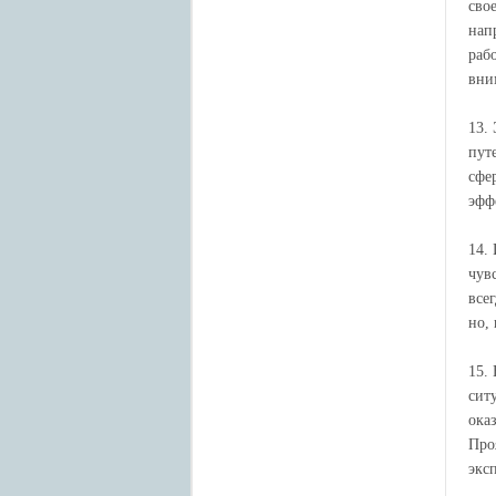
сво
нап
раб
вни
13.
пут
сфе
эфф
14.
чув
все
но,
15.
сит
ока
Про
экс