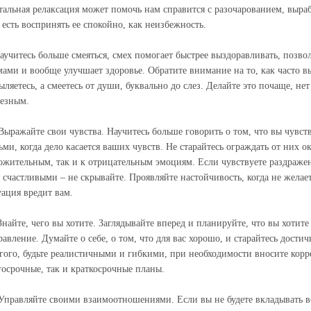
тальная релаксация может помочь нам справится с разочарованием, выра
о есть воспринять ее спокойно, как неизбежность.
Научитесь больше смеяться, смех помогает быстрее выздоравливать, позв
мами и вообще улучшает здоровье. Обратите внимание на то, как часто вы
ыляетесь, а смеетесь от души, буквально до слез. Делайте это почаще, н
ьезным.
 Выражайте свои чувства. Научитесь больше говорить о том, что вы чувст
ьми, когда дело касается ваших чувств. Не старайтесь ограждать от них 
ожительным, так и к отрицательным эмоциям. Если чувствуете раздражени
я счастливыми – не скрывайте. Проявляйте настойчивость, когда не желаете
уация вредит вам.
 Знайте, чего вы хотите. Заглядывайте вперед и планируйте, что вы хотите
равление. Думайте о себе, о том, что для вас хорошо, и старайтесь достич
гого, будьте реалистичными и гибкими, при необходимости вносите корре
госрочные, так и краткосрочные планы.
 Управляйте своими взаимоотношениями. Если вы не будете вкладывать в