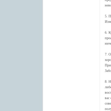
нев
5. 
Изме
6. 
про
нич
7. 
хор
При
Заб
8. 
либ
вос
вас
сов
пол