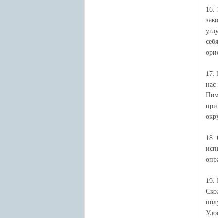
16.
зак
угл
себ
ори
17.
нас
Пом
при
окр
18.
исп
опр
19.
Ско
пол
Удо