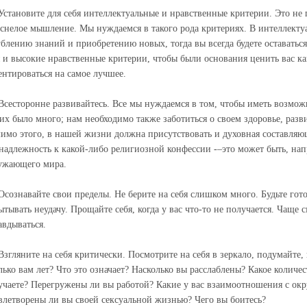
 Установите для себя интеллектуальные и нравственные критерии. Это не 
оснелое мышление. Мы нуждаемся в такого рода критериях. В интеллекту
ублению знаний и приобретению новых, тогда вы всегда будете оставатьс
я и высокие нравственные критерии, чтобы были основания ценить вас ка
ентироваться на самое лучшее.
 Всесторонне развивайтесь. Все мы нуждаемся в том, чтобы иметь возмо
 их было много; нам необходимо также заботиться о своем здоровье, разв
имо этого, в нашей жизни должна присутствовать и духовная составляюща
надлежность к какой-либо религиозной конфессии -–это может быть, нап
ужающего мира.
 Осознавайте свои пределы. Не берите на себя слишком много. Будьте гот
ытывать неудачу. Прощайте себя, когда у вас что-то не получается. Чаще с
авдываться.
 Взгляните на себя критически. Посмотрите на себя в зеркало, подумайте,
лько вам лет? Что это означает? Насколько вы расслаблены? Какое колич
учаете? Перегружены ли вы работой? Какие у вас взаимоотношения с ок
влетворены ли вы своей сексуальной жизнью? Чего вы боитесь?