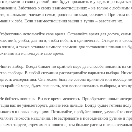
его времени и своих усилий, они будут приходить в упадок и распадаться
равлении. Заботьтесь о своих взаимоотношениях – не только с любимым ч
оте, знакомыми, членами семьи, родственниками, соседями. При этом не
мания к себе. Если взаимоотношения зашли в тупик – разорвите их.
 Эффективно используйте свое время. Оставляйте время для досуга, семьи
ешествий, учебы, для того, чтобы побыть в одиночестве. Отведите в свое
р жизни, а также оставьте немного времени для составления планов на бу
ективно вы используете свое время.
 Ищите выбор. Всегда бывает по крайней мере два способа повлиять на си
ство свободы. В любой ситуации рассматривайте варианты выбора. Ничто
гда есть альтернатива. Она может быть не совсем приятной или вообще н
 по крайней мере, будем сознавать, что воспользовались выбором, а это п
 Не бойтесь новизны. Вы все время меняетесь. Приобретаете новые интер
уация вас не удовлетворяет, двигайтесь дальше. Всегда будьте готовы пол
зываться в новых ситуациях. Познавайте, пробуйте новое, улучшайте свое
являйте гибкость мышления. Не застревайте в повседневной рутине и п
периментируем, стремимся к новизне, тем больше растем интеллектуальн