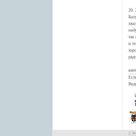
20.
Бал
хва
ниб
так
и т
хор
ряд
взя
Есл
Вед