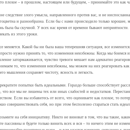
-то плохое – в прошлом, настоящем или будущем, - принимайте это как ч
 не следствие злого умысла, направленного против вас, и не ниспосланна
гоцветна и разнообразна. Если бы с нами происходило только хорошее, 
нь была бы скучной. У всех нас время от времени бывают неприятности. 
лекать из этого уроки.
Все меняется. Какой бы ни была ваша теперешняя ситуация, все изменится
 просто нужно принять то, что изменения неизбежны. Когда мы боимся и
ление затормаживается, чувство тревоги мешает нам адекватно реагиров
нимаем то, что изменения неизбежны, мы можем на них реагировать как 
его мышления сохраняет чистоту, ясность и легкость.
Прекратите попытки быть идеальными. Гораздо больше способствует расс
о, что все мы не лишены тех или иных слабостей и недостатков. Переста
еством. Если вы избавитесь от всего, что оцениваете как плохое, то пот
ошо совершенствовать себя, но при этом бесполезно стараться стать идеа
Возьмите на себя инициативу. Никто не виноват в том, что вы такие, каки
ете пассивны и будете только винить всех и вся – то ничего этим не изме
дпринимайте позитивные шаги – и вам удастся изменить ситуацию к лучш