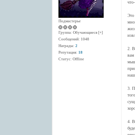
что
Это
Подмастерье
мно
жиз
Группа: Обучающиеся [+]
изв
Сообщений:
1048
Награды:
2
2. 
Репутация:
18
вам
Статус:
Offline
мыш
при
наш
3. 
тог
сущ
хор
4. 
буд
пре