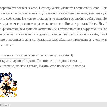
 Хорошо относитесь к себе. Периодически уделяйте время самим себе. Наг
уйте себя, вы это заработали. Доставляйте себе удовольствие, вам это нуж
лите себя сами. Не ждите, пока другие полюбят вас, любите себя сами. Не
удь развлечься, сходите и развлекитесь сами. Больше развлекайтесь. Чем
 и физически, тем лучшей компанией мы становимся для окружающих, т
ем больше можем помогать другим. Чем лучше мы относимся к себе, тем б
ошо относиться к другим. Когда мы расслаблены и приветливы, у окружа
ом с нами.
то из просторов интернета на заметку для себя)))
и крылья души обгорают, То вполне пригодится метла…
ь неважно, на чём я летаю, Важно чтоб по земле не ползла…