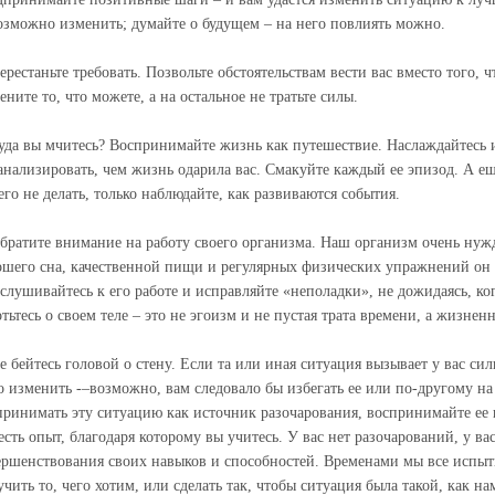
озможно изменить; думайте о будущем – на него повлиять можно.
Перестаньте требовать. Позвольте обстоятельствам вести вас вместо того, 
ните то, что можете, а на остальное не тратьте силы.
Куда вы мчитесь? Воспринимайте жизнь как путешествие. Наслаждайтесь и
анализировать, чем жизнь одарила вас. Смакуйте каждый ее эпизод. А ещ
его не делать, только наблюдайте, как развиваются события.
Обратите внимание на работу своего организма. Наш организм очень нужд
ошего сна, качественной пищи и регулярных физических упражнений он р
слушивайтесь к его работе и исправляйте «неполадки», не дожидаясь, ког
отьтесь о своем теле – это не эгоизм и не пустая трата времени, а жизне
Не бейтесь головой о стену. Если та или иная ситуация вызывает у вас си
о изменить -–возможно, вам следовало бы избегать ее или по-другому на 
принимать эту ситуацию как источник разочарования, воспринимайте ее в
 есть опыт, благодаря которому вы учитесь. У вас нет разочарований, у в
ершенствования своих навыков и способностей. Временами мы все испыт
учить то, чего хотим, или сделать так, чтобы ситуация была такой, как н