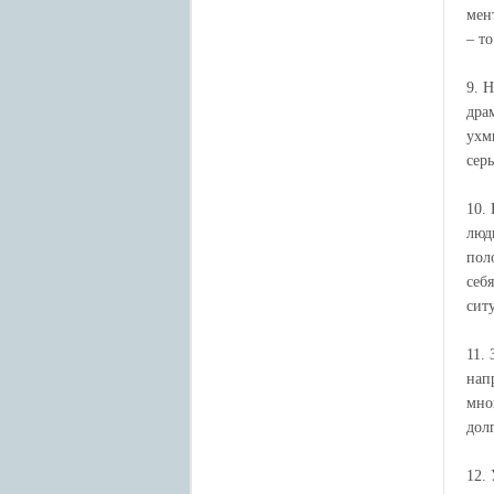
мен
– т
9. 
дра
ухм
сер
10.
люд
пол
себ
сит
11.
нап
мно
дол
12.