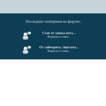
Последние сообщения на форуме:
Став от запаха пота...
Формулы и ставы...
От гайморита, синусита...
Формулы и ставы...
Поиск единомышленников....
Беседка...
Invektiv - Semita © 2011-2026
18+
Все права защищены. Полное или частичное копирование материалов сайта
разрешено только при указании ссылки на источник.