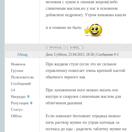
молоком с луком и свиным жиром(либо
сливочным маслом,но у нас в основном
добавляли кедровое). Утром никакова кашля
и в помине не было.
Allmag
Дата: Суббота, 25.04.2015, 18:36 | Сообщение #
4
Новичок
При жидком стуле (если это не сильное
Группа:
отравление) помогает очень крепкий настой
Пользователи
обычного черного чая.
Сообщений:
14
При заложенном носе можно мазать нос
Награды:
0
внутри и снаружи сливочным маслом для
Репутация:
0
облегчения дыхания.
Статус:
Offline
Если начинает беспокоит отрыжка можно
пить раствор мумие по утрам натощак за
полчаса до еды - раделить таблетку мумие на