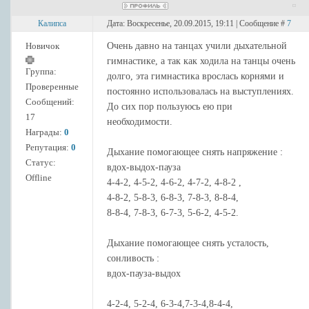
Калипса
Дата: Воскресенье, 20.09.2015, 19:11 | Сообщение #
7
Новичок
Очень давно на танцах учили дыхательной
гимнастике, а так как ходила на танцы очень
Группа:
долго, эта гимнастика врослась корнями и
Проверенные
постоянно использовалась на выступлениях.
Сообщений:
До сих пор пользуюсь ею при
17
необходимости.
Награды:
0
Репутация:
0
Дыхание помогающее снять напряжение :
Статус:
вдох-выдох-пауза
Offline
4-4-2, 4-5-2, 4-6-2, 4-7-2, 4-8-2 ,
4-8-2, 5-8-3, 6-8-3, 7-8-3, 8-8-4,
8-8-4, 7-8-3, 6-7-3, 5-6-2, 4-5-2.
Дыхание помогающее снять усталость,
сонливость :
вдох-пауза-выдох
4-2-4, 5-2-4, 6-3-4,7-3-4,8-4-4,