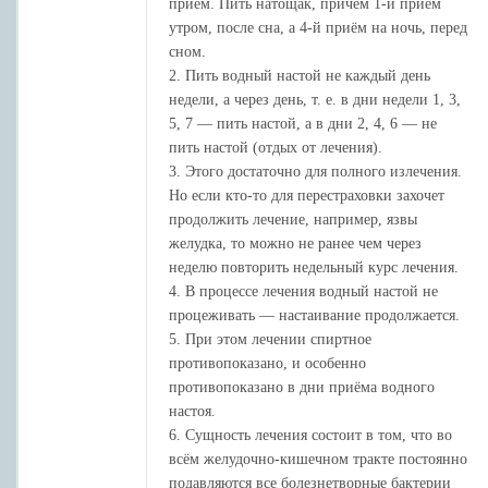
приём. Пить натощак, причём 1-й приём
утром, после сна, а 4-й приём на ночь, перед
сном.
2. Пить водный настой не каждый день
недели, а через день, т. е. в дни недели 1, 3,
5, 7 — пить настой, а в дни 2, 4, 6 — не
пить настой (отдых от лечения).
3. Этого достаточно для полного излечения.
Но если кто-то для перестраховки захочет
продолжить лечение, например, язвы
желудка, то можно не ранее чем через
неделю повторить недельный курс лечения.
4. В процессе лечения водный настой не
процеживать — настаивание продолжается.
5. При этом лечении спиртное
противопоказано, и особенно
противопоказано в дни приёма водного
настоя.
6. Сущность лечения состоит в том, что во
всём желудочно-кишечном тракте постоянно
подавляются все болезнетворные бактерии