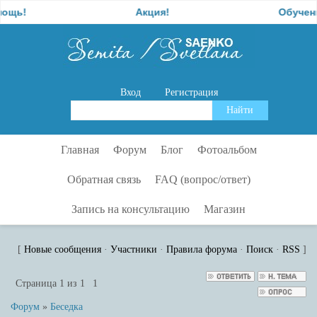
Акция!
Обучение
Вход
Регистрация
Главная
Форум
Блог
Фотоальбом
Обратная связь
FAQ (вопрос/ответ)
Запись на консультацию
Магазин
[
Новые сообщения
·
Участники
·
Правила форума
·
Поиск
·
RSS
]
Страница
1
из
1
1
Форум
»
Беседка