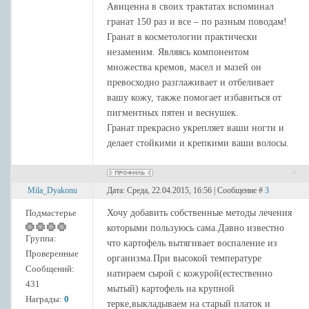
Авиценна в своих трактатах вспоминал
гранат 150 раз и все – по разным поводам!
Гранат в косметологии практически
незаменим. Являясь компонентом
множества кремов, масел и мазей он
превосходно разглаживает и отбеливает
вашу кожу, также помогает избавиться от
пигментных пятен и веснушек.
Гранат прекрасно укрепляет ваши ногти и
делает стойкими и крепкими ваши волосы.
Mila_Dyakonu
Дата: Среда, 22.04.2015, 16:56 | Сообщение #
3
Подмастерье
Хочу добавить собственные методы лечения
которыми пользуюсь сама.Давно известно
Группа:
что картофель вытягивает воспаление из
Проверенные
организма.При высокой температуре
Сообщений:
натираем сырой с кожурой(естественно
431
мытый) картофель на крупной
Награды:
0
терке,выкладываем на старый платок и