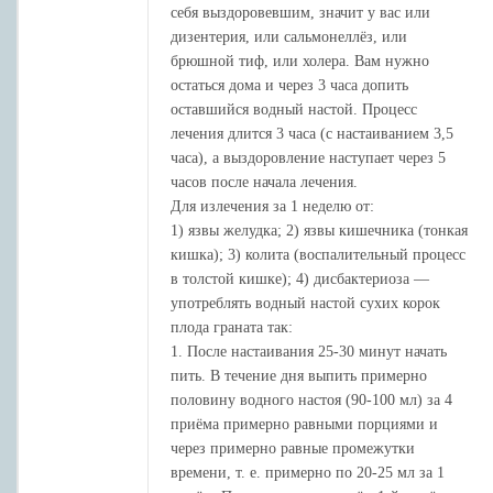
себя выздоровевшим, значит у вас или
дизентерия, или сальмонеллёз, или
брюшной тиф, или холера. Вам нужно
остаться дома и через 3 часа допить
оставшийся водный настой. Процесс
лечения длится 3 часа (с настаиванием 3,5
часа), а выздоровление наступает через 5
часов после начала лечения.
Для излечения за 1 неделю от:
1) язвы желудка; 2) язвы кишечника (тонкая
кишка); 3) колита (воспалительный процесс
в толстой кишке); 4) дисбактериоза —
употреблять водный настой сухих корок
плода граната так:
1. После настаивания 25-30 минут начать
пить. В течение дня выпить примерно
половину водного настоя (90-100 мл) за 4
приёма примерно равными порциями и
через примерно равные промежутки
времени, т. е. примерно по 20-25 мл за 1