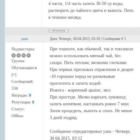
4 части, 1/4 часть залить 30-50 гр воды,
растворить до чайного цвета и выпить. Пить
в течение месяца.
yana
Дата: Четверг, 30.04.2015, 03:10 | Сообщение #
5
Подмастерье
При тошноте, как обычной, так и токсикозе
можно использовать мятный чай, без
Группа:
сахара. Пить теплым, мелкими глотками.
Обучающиеся
При первых признаках отравления и диарее
[+]
-10 горошин перца не разжевывая
Сообщений:
проглотить и запить водой.
336
Изжога - жаренный арахис, мел.
Награды:
0
При простуде. Мелко нарезать луковицу,
Репутация:
8
залить кипятком, настаивать ровно 7 мин.
Статус:
Затем процедить, выпить и спать. Не менее
Offline
3 дней подряд.
Сообщение отредактировал
yana
-
Четверг,
30.04.2015, 03:12