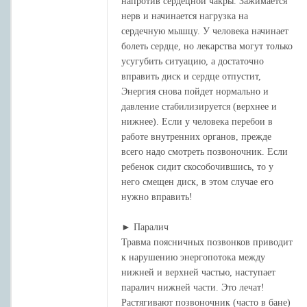
напротив сердецной чакры. Зажимается
нерв и начинается нагрузка на
сердечную мышцу. У человека начинает
болеть сердце, но лекарства могут только
усугубить ситуацию, а достаточно
вправить диск и сердце отпустит,
Энергия снова пойдет нормально и
давление стабилизируется (верхнее и
нижнее). Если у человека перебои в
работе внутренних органов, прежде
всего надо смотреть позвоночник. Если
ребенок сидит скособочившись, то у
него смещен диск, в этом случае его
нужно вправить!
► Паралич
Травма поясничных позвонков приводит
к нарушению энергопотока между
нижней и верхней частью, наступает
паралич нижней части. Это лечат!
Растягивают позвоночник (часто в бане)