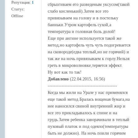
Репутация:
1
сбрызгиваем его разведеным уксусом(такой
Статус:
слабо кисленький).Затем все это
Offline
привязываем на голову и в постельку
баиньки.Утром картофель сухой,а
температура и головная боль долой!
Еще при ангине используется такой же
метод,но картофель чуть чуть подогревается
на сковороде(едва теплый,но не горячий) и
так же на ночь привязываем к горлу.Нельзя
греть в микроволновке,теряется эффект.
Ну вот как то так!
Добавлено
(22.04.2015, 16:56)
---------------------------------------------
Когда мы жили на Урале у нас применялся
еще такой метод.Бралась вощеная бумага,на
нее наносился свиной внутренний жир и
все это прикладывалось к спине и на
грудь.Затем ребенка заворачивали в теплый
пуховый платок и под одеяло(температуры
быть не должно). На ночь поили горячим