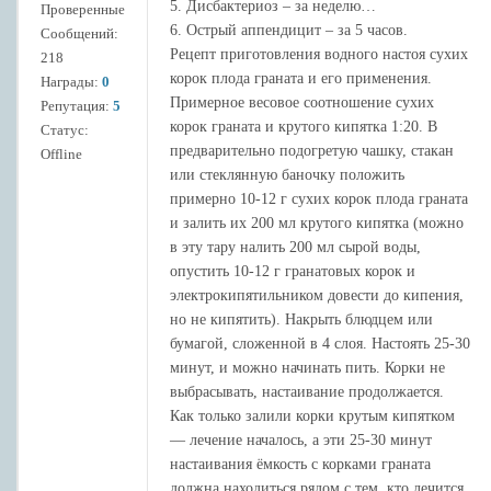
5. Дисбактериоз – за неделю…
Проверенные
6. Острый аппендицит – за 5 часов.
Сообщений:
Рецепт приготовления водного настоя сухих
218
корок плода граната и его применения.
Награды:
0
Примерное весовое соотношение сухих
Репутация:
5
корок граната и крутого кипятка 1:20. В
Статус:
предварительно подогретую чашку, стакан
Offline
или стеклянную баночку положить
примерно 10-12 г сухих корок плода граната
и залить их 200 мл крутого кипятка (можно
в эту тару налить 200 мл сырой воды,
опустить 10-12 г гранатовых корок и
электрокипятильником довести до кипения,
но не кипятить). Накрыть блюдцем или
бумагой, сложенной в 4 слоя. Настоять 25-30
минут, и можно начинать пить. Корки не
выбрасывать, настаивание продолжается.
Как только залили корки крутым кипятком
— лечение началось, а эти 25-30 минут
настаивания ёмкость с корками граната
должна находиться рядом с тем, кто лечится.