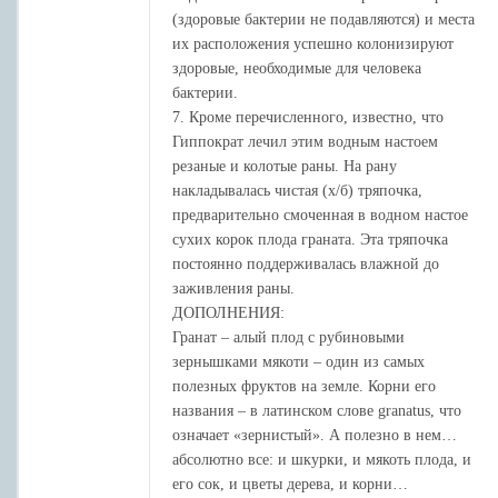
(здоровые бактерии не подавляются) и места
их расположения успешно колонизируют
здоровые, необходимые для человека
бактерии.
7. Кроме перечисленного, известно, что
Гиппократ лечил этим водным настоем
резаные и колотые раны. На рану
накладывалась чистая (х/б) тряпочка,
предварительно смоченная в водном настое
сухих корок плода граната. Эта тряпочка
постоянно поддерживалась влажной до
заживления раны.
ДОПОЛНЕНИЯ:
Гранат – алый плод с рубиновыми
зернышками мякоти – один из самых
полезных фруктов на земле. Корни его
названия – в латинском слове granatus, что
означает «зернистый». А полезно в нем…
абсолютно все: и шкурки, и мякоть плода, и
его сок, и цветы дерева, и корни…