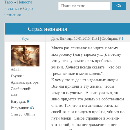
Таро
»
Новости
и статьи
»
Страх
незнания
Страх незнания
Saya
Дата: Пятница, 16.01.2015, 11:31 | Сообщение #
1
Много раз слышала: не идите к этому
экстрасенсу (магу,тарологу.... ), потому
что у него у самого есть проблемы в
жизни. Хочется всегда сказать: "кто без
Admin
греха -киньте в меня камень".
Группа:
К чему это я: да нет идеальных людей.
Администраторы
Все мы пришли в эту жизнь, чтобы
Сообщений:
чему-то научиться. А если учиться, то
4991
явно придется это делать на собственном
Награды:
0
опыте. Так что и негативные аспекты
Репутация:
43
своей жизни придется пройти, убирая по
Статус:
Offline
пути блоки. Самое страшное в жизни-
это застой, когда нет движения и нет