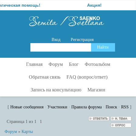
ческая помощь!
Акция!
Вход
Регистрация
Главная
Форум
Блог
Фотоальбом
Обратная связь
FAQ (вопрос/ответ)
Запись на консультацию
Магазин
[
Новые сообщения
·
Участники
·
Правила форума
·
Поиск
·
RSS
]
Страница
1
из
1
1
Форум
»
Карты