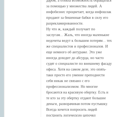
даром, а отняла возможность обращаться
за помощью у множества людей. А
инфобизнес процветает, когда инфошлак
продают за бешенные бабки в силу его
разрекламированности.
Ну что ж, каждый получает по
заслугам... Жаль, что иногда маленькие
недочеты ведут к большим потерям... тех
же специалистов и профессионалов. И
еще немного об антураже. Это уже
иногда доходит до абсурда, но часто
судят о специалисте по внешнему фасаду
офиса. Хотя на самом деле, это опять-
таки просто его умение преподнести
себя никак не связано с его
профессионализмом. Но многие
бросаются на красивую обертку. Есть и
те кто за эту обертку отдают большие
деньги, разворачивая потом пустышку.
Всегда хочется попросить людей
построить логическую цепочку