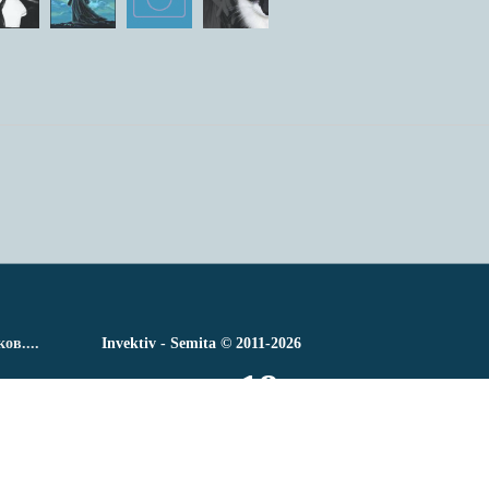
в....
Invektiv - Semita © 2011-2026
18+