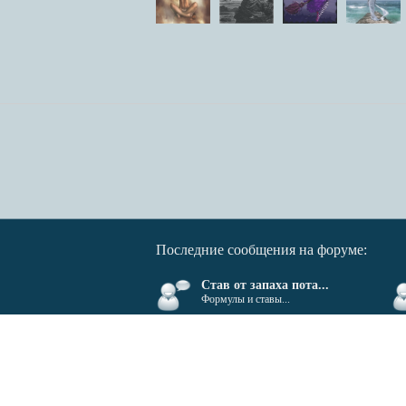
Последние сообщения на форуме:
Став от запаха пота...
Формулы и ставы...
Все права защищены. Полное или частичное копирован
Сделать
бесплатный сайт
с
uCoz