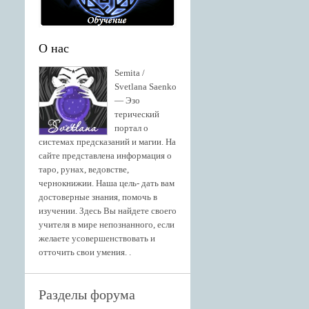
О нас
Semita /
Svetlana Saenko
— Эзо
терический
портал о
системах предсказаний и магии. На
сайте представлена информация о
таро, рунах, ведовстве,
чернокнижии. Наша цель- дать вам
достоверные знания, помочь в
изучении. Здесь Вы найдете своего
учителя в мире непознанного, если
желаете усовершенствовать и
отточить свои умения. .
Разделы форума