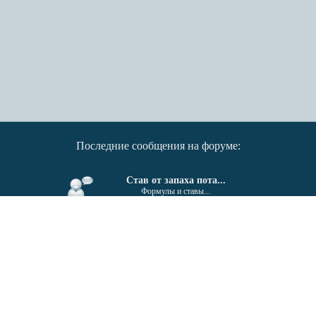
Последние сообщения на форуме:
Став от запаха пота...
Формулы и ставы...
От гайморита, синусита...
Формулы и ставы...
Поиск единомышленников....
Беседка...
Invektiv - Semita © 2011-2026