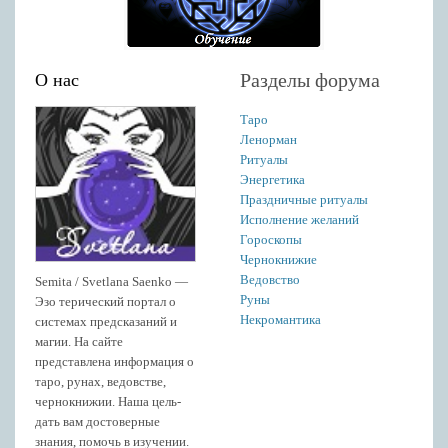
Разделы форума
О нас
Таро
Ленорман
Ритуалы
Энергетика
Праздничные ритуалы
Исполнение желаний
Гороскопы
Чернокнижие
Ведовство
Semita / Svetlana Saenko —
Руны
Эзо терический портал о
Некромантика
системах предсказаний и
магии. На сайте
представлена информация о
таро, рунах, ведовстве,
чернокнижии. Наша цель-
дать вам достоверные
знания, помочь в изучении.