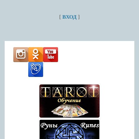
[
ВХОД
]