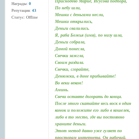
Приснодево Марие, Исусова подпора,
Награды:
0
По небу шли,
Репутация:
43
Мешки с деньгами несли,
Статус:
Offline
Мешки открылись,
Деньги свалились.
Я, раба Божья (имя), по низу шла,
Деньги собрала,
Домой понесла,
Свечки зажгла,
Своим раздала.
Свечки, сгорайте,
Денюжки, в доме прибывайте!
Во веки веком!
Аминь.
Свечи оставте догорать до конца.
После этого скатайте весь воск в один
комок и положите его либо в кошелек,
либо в то место, где вы постоянно
храните деньги.
Этот метод давно уже гуляет по
просторам интернета. Он рабочий,