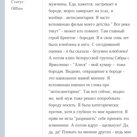
Статус:
мужчины. Еда, кажется, застревает в
Offline
бороде, мороз замерзает на усах, и
вообще...антисанитария. Я часто
вспоминаю фильм моего детства " Все реки
текут" - может кто помнит. Там главный
герой Брентон - бородач. Я в свои семь лет
была влюблена в него. С сегодняшней
оценки - я бы сказала - безумно влюблена!
А потом клип белорусской группы Сябры с
Ярмоленко - "Алеся" - мой кумир -. тоже
бородач. Видимо, отвращение к бороде -
это навязанное мамой мнение. Я
вспоминаю именно ее слова про
"антисанитарию". Так вот сейчас, модно
же, мой муж тоже решил попробовать
бороду носить. Я была категорически
против, хотя в глубине то мне нравится. Я
прям не мгла "разрешить" себе принять это
изменение. А потом вдруг - щелкнуло! Да,
да, да! Плевать на мнение других - ведь мне