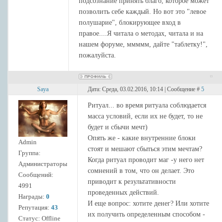
подсознание принять благо, которое может
позволить себе каждый. Но вот это "левое
полушарие", блокирующее вход в
правое....Я читала о методах, читала и на
нашем форуме, ммммм, дайте "таблетку!",
пожалуйста.
Saya
Дата: Среда, 03.02.2016, 10:14 | Сообщение #
5
Ритуал... во время ритуала соблюдается
масса условий, если их не будет, то не
будет и сбычи мечт)
Опять же - какие внутренние блоки
Admin
стоят и мешают сбыться этим мечтам?
Группа:
Когда ритуал проводит маг -у него нет
Администраторы
сомнений в том, что он делает. Это
Сообщений:
приводит к результативности
4991
проведенных действий.
Награды:
0
И еще вопрос: хотите денег? Или хотите
Репутация:
43
их получить определенным способом -
Статус:
Offline