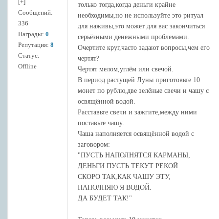
[+]
только тогда,когда деньги крайне
Сообщений:
необходимы,но не используйте это ритуал
336
для наживы,это может для вас закончиться
Награды:
0
серьёзными денежными проблемами.
Репутация:
8
Очертите круг,часто задают вопросы,чем его
Статус:
чертят?
Offline
Чертят мелом,углём или свечой.
В период растущей Луны приготовьте 10
монет по рублю,две зелёные свечи и чашу с
освящённой водой.
Расставьте свечи и зажгите,между ними
поставьте чашу.
Чаша наполняется освящённой водой с
заговором:
"ПУСТЬ НАПОЛНЯТСЯ КАРМАНЫ,
ДЕНЬГИ ПУСТЬ ТЕКУТ РЕКОЙ
СКОРО ТАК,КАК ЧАШУ ЭТУ,
НАПОЛНЯЮ Я ВОДОЙ.
ДА БУДЕТ ТАК!"