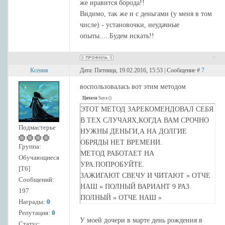
же нравится борода!!
Видимо, так же и с деньгами (у меня в том
числе) - установочки, неудачные
опыты.....Будем искать!!
Ксения
Дата: Пятница, 19.02.2016, 15:53 | Сообщение #
7
воспользовалась вот этим методом
Цитата
Saya
(
)
ЭТОТ МЕТОД ЗАРЕКОМЕНДОВАЛ СЕБЯ
В ТЕХ СЛУЧАЯХ,КОГДА ВАМ СРОЧНО
Подмастерье
НУЖНЫ ДЕНЬГИ,А НА ДОЛГИЕ
ОБРЯДЫ НЕТ ВРЕМЕНИ.
Группа:
МЕТОД РАБОТАЕТ НА
Обучающиеся
УРА.ПОПРОБУЙТЕ.
[Т6]
ЗАЖИГАЮТ СВЕЧУ И ЧИТАЮТ » ОТЧЕ
Сообщений:
НАШ » ПОЛНЫЙ ВАРИАНТ 9 РАЗ.
197
ПОЛНЫЙ » ОТЧЕ НАШ »
Награды:
0
Отче наш, Иже еси на небесех!
Репутация:
0
Да святится имя Твое,
У моей дочери в марте день рождения в
Статус: