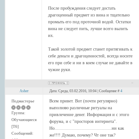
После пробуждения следует достать
драгоценный предмет из вина и тщательно
промыть его под проточной водой. Остатки
вина не следует пить, лучше всего вылить
их.
Такой золотой предмет станет притягивать к
себе деньги и драгоценностей, всегда носите
его при себе и ни в коем случае не давайте в
чужие руки.
Asher
Дата: Среда, 03.02.2016, 10:04 | Сообщение #
4
Подмастерье
Всем привет. Вот (почти регулярно)
выполняю различные ритуалы на
Группа:
привлечение денег. Информация и с этого
Обучающиеся
форума, и с "просторов интернета".
[Т6]
Но..............................................ни как
Сообщений:
же!!!! Думаю, почему? Чт оне так?