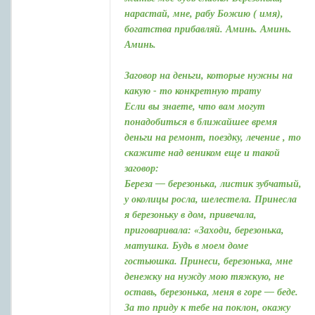
нарастай, мне, рабу Божию ( имя),
богатства прибавляй. Аминь. Аминь.
Аминь.
Заговор на деньги, которые нужны на
какую - то конкретную трату
Если вы знаете, что вам могут
понадобиться в ближайшее время
деньги на ремонт, поездку, лечение , то
скажите над веником еще и такой
заговор:
Береза — березонька, листик зубчатый,
у околицы росла, шелестела. Принесла
я березоньку в дом, привечала,
приговаривала: «Заходи, березонька,
матушка. Будь в моем доме
гостьюшка. Принеси, березонька, мне
денежку на нужду мою тяжкую, не
оставь, березонька, меня в горе — беде.
За то приду к тебе на поклон, окажу