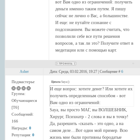
вот Вам одно из ограничений: получить
деньги именно таким путем. Я пишу
сейчас не лично о Вас, а большинстве.
И еще: не путайте сознание с
подсознанием. Вы можете считать, что
позволили себе все пути решения
вопросов, а так ли это? Получите ответ в
медитации или с помощью карт.
Asher
Дата: Среда, 03.02.2016, 19:27 | Сообщение #
6
Подмастерье
Цитата
Saya
(
)
И еще вопрос: хотите денег? Или хотите их
Группа:
получить определенным способом - вот
Обучающиеся
Вам одно из ограничений:
[Т6]
Saya, вы просто МАГ, вы ВОЛШЕБНИК,
Сообщений:
Хирург, Психиатр - 2 слова и вы в точку!
166
Да, разрешить -сказать - это одно, а на
Награды:
0
самом деле....Вот один мой пример. Всю
Репутация:
0
жизнь мне были противны бородатые