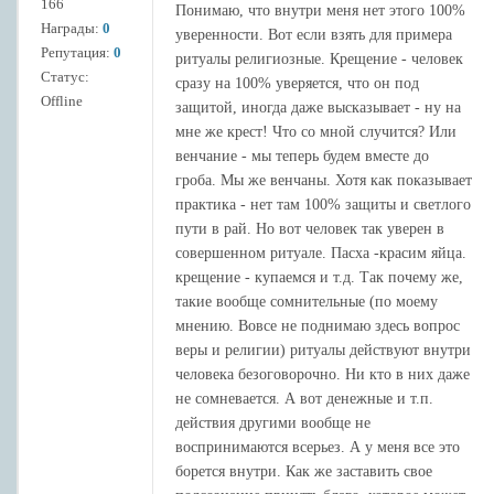
166
Понимаю, что внутри меня нет этого 100%
Награды:
0
уверенности. Вот если взять для примера
Репутация:
0
ритуалы религиозные. Крещение - человек
Статус:
сразу на 100% уверяется, что он под
Offline
защитой, иногда даже высказывает - ну на
мне же крест! Что со мной случится? Или
венчание - мы теперь будем вместе до
гроба. Мы же венчаны. Хотя как показывает
практика - нет там 100% защиты и светлого
пути в рай. Но вот человек так уверен в
совершенном ритуале. Пасха -красим яйца.
крещение - купаемся и т.д. Так почему же,
такие вообще сомнительные (по моему
мнению. Вовсе не поднимаю здесь вопрос
веры и религии) ритуалы действуют внутри
человека безоговорочно. Ни кто в них даже
не сомневается. А вот денежные и т.п.
действия другими вообще не
воспринимаются всерьез. А у меня все это
борется внутри. Как же заставить свое