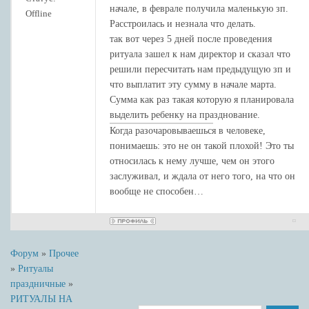
да приидет Царствие Твое,
начале, в феврале получила маленькую зп.
Offline
да будет воля Твоя,
Расстроилась и незнала что делать.
яко на небеси и на земли.
так вот через 5 дней после проведения
Хлеб наш насущный даждь нам днесь;
ритуала зашел к нам директор и сказал что
и остави нам долги наша, якоже и мы
решили пересчитать нам предыдущую зп и
оставляем должником нашим;
что выплатит эту сумму в начале марта.
и не введи нас во искушение, но избави
Сумма как раз такая которую я планировала
нас от лукаваго.
выделить ребенку на празднование.
Ибо Твое есть Царство и Сила и Слава во
Когда разочаровываешься в человеке,
веки веков. Аминь.
понимаешь: это не он такой плохой! Это ты
относилась к нему лучше, чем он этого
заслуживал, и ждала от него того, на что он
вообще не способен…
Форум
»
Прочее
»
Ритуалы
праздничные
»
РИТУАЛЫ НА