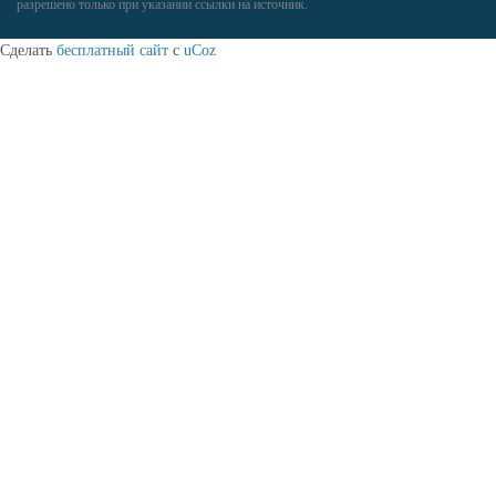
разрешено только при указании ссылки на источник.
Сделать
бесплатный сайт
с
uCoz