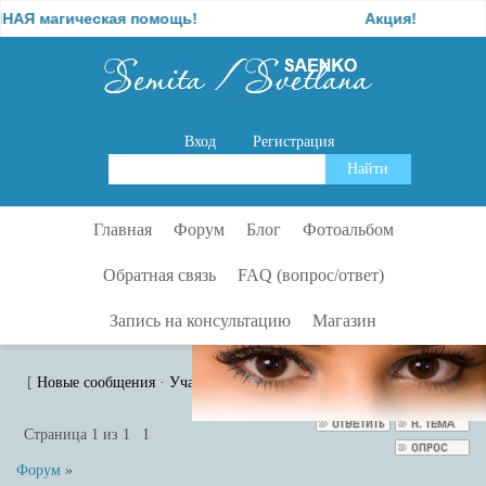
магическая помощь!
Акция!
Вход
Регистрация
Главная
Форум
Блог
Фотоальбом
Обратная связь
FAQ (вопрос/ответ)
Запись на консультацию
Магазин
6398776.jpg
[
Новые сообщения
·
Участники
·
Правила форума
·
Поиск
·
RSS
]
Страница
1
из
1
1
Форум
»