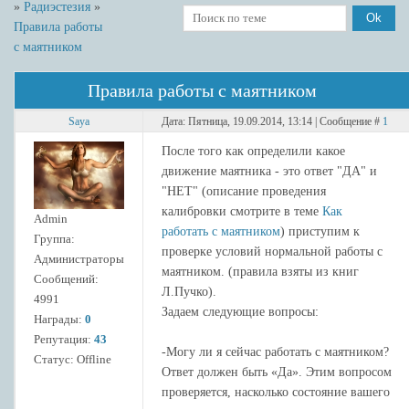
»
Радиэстезия
»
Правила работы
с маятником
Правила работы с маятником
Saya
Дата: Пятница, 19.09.2014, 13:14 | Сообщение #
1
После того как определили какое
движение маятника - это ответ "ДА" и
"НЕТ" (описание проведения
калибровки смотрите в теме
Как
Admin
работать с маятником
) приступим к
Группа:
проверке условий нормальной работы с
Администраторы
маятником. (правила взяты из книг
Сообщений:
Л.Пучко).
4991
Задаем следующие вопросы:
Награды:
0
Репутация:
43
-Могу ли я сейчас работать с маятником?
Статус:
Offline
Ответ должен быть «Да». Этим вопросом
проверяется, насколько состояние вашего