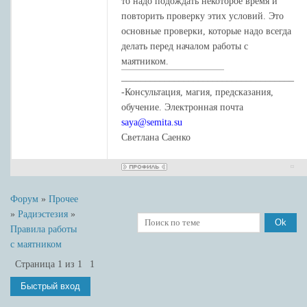
то надо подождать некоторое время и
повторить проверку этих условий. Это
основные проверки, которые надо всегда
делать перед началом работы с
маятником.
____________________________________
-Консультация, магия, предсказания,
обучение. Электронная почта
saya@semita.su
Светлана Саенко
Форум
»
Прочее
»
Радиэстезия
»
Правила работы
с маятником
Страница
1
из
1
1