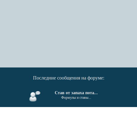
Последние сообщения на форуме:
Став от запаха пота...
Формулы и ставы...
От гайморита, синусита...
Формулы и ставы...
Поиск единомышленников....
Беседка...