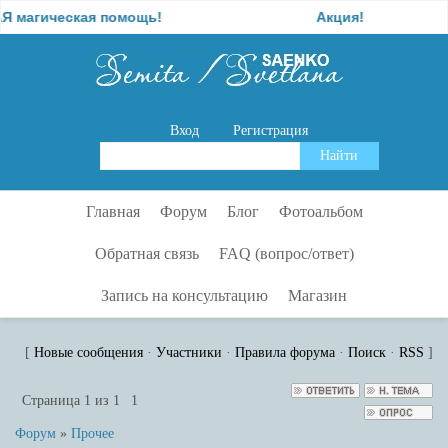
агическая помощь!
Акция!
Вход
Регистрация
Главная
Форум
Блог
Фотоальбом
Обратная связь
FAQ (вопрос/ответ)
Запись на консультацию
Магазин
[
Новые сообщения
·
Участники
·
Правила форума
·
Поиск
·
RSS
]
Страница
1
из
1
1
Форум
»
Прочее